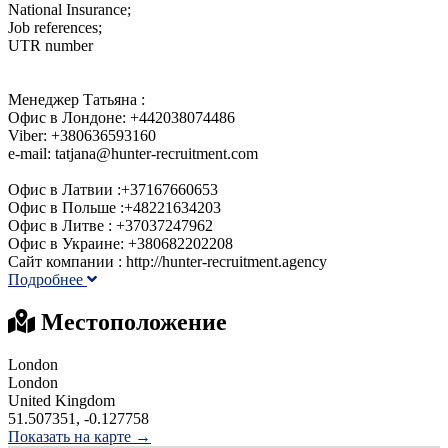
National Insurance;
Job references;
UTR number
Менеджер Татьяна :
Офис в Лондоне: +442038074486
Viber: +380636593160
e-mail: tatjana@hunter-recruitment.com
Офис в Латвии :+37167660653
Офис в Польше :+48221634203
Офис в Литве : +37037247962
Офис в Украине: +380682202208
Сайт компании : http://hunter-recruitment.agency
Подробнее
Местоположение
London
London
United Kingdom
51.507351, -0.127758
Показать на карте →