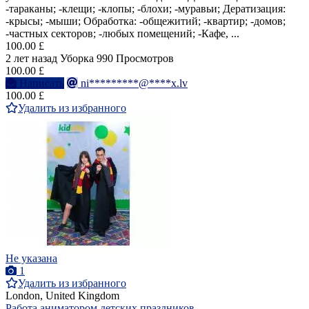
-тараканы; -клещи; -клопы; -блохи; -муравьи; Дератизация:
-крысы; -мыши; Обработка: -общежитий; -квартир; -домов;
-частных секторов; -любых помещений; -Кафе, ...
100.00 £
2 лет назад
Уборка
990 Просмотров
100.00 £
Написать
ni*********@****x.lv
100.00 £
Удалить из избранного
Не указана
1
Удалить из избранного
London, United Kingdom
Работа аниматором детских праздников