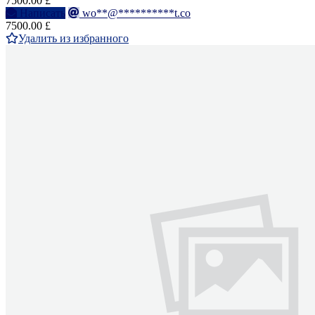
7500.00 £
Написать
wo**@**********t.co
7500.00 £
Удалить из избранного