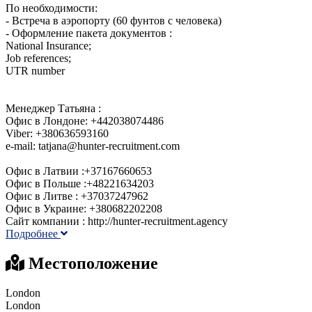
По необходимости:
- Встреча в аэропорту (60 фунтов с человека)
- Оформление пакета документов :
National Insurance;
Job references;
UTR number
Менеджер Татьяна :
Офис в Лондоне: +442038074486
Viber: +380636593160
e-mail: tatjana@hunter-recruitment.com
Офис в Латвии :+37167660653
Офис в Польше :+48221634203
Офис в Литве : +37037247962
Офис в Украине: +380682202208
Сайт компании : http://hunter-recruitment.agency
Подробнее
Местоположение
London
London