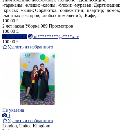
-тараканы; -клещи; -клопы; -блохи; -муравьи; Дератизация:
-крысы; -мыши; Обработка: -общежитий; -квартир; -домов;
-частных секторов; -любых помещений; -Кафе, ...
100.00 £
2 лет назад
Уборка
989 Просмотров
100.00 £
Написать
ni*********@****x.lv
100.00 £
Удалить из избранного
Не указана
1
Удалить из избранного
London, United Kingdom