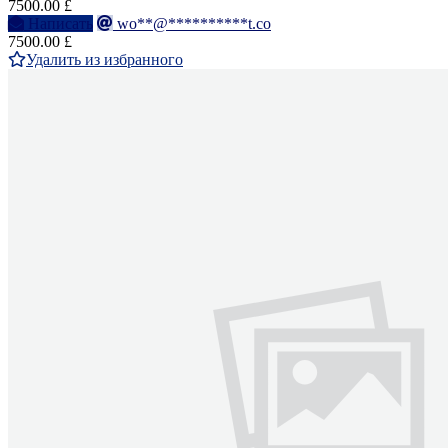
7500.00 £
Написать
wo**@**********t.co
7500.00 £
Удалить из избранного