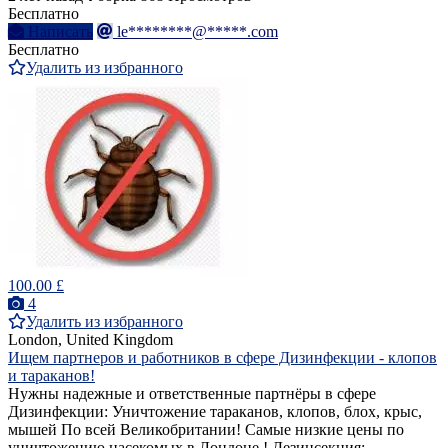
Бесплатно
Написать
le********@*****.com
Бесплатно
Удалить из избранного
100.00 £
4
Удалить из избранного
London, United Kingdom
Ищем партнеров и работников в сфере Дизинфекции - клопов
и тараканов!
Нужны надежные и ответственные партнёры в сфере
Дизинфекции: Уничтожение тараканов, клопов, блох, крыс,
мышей По всей Великобритании! Самые низкие цены по
уничтожению насекомых в Лондоне ! Дезинсекция: