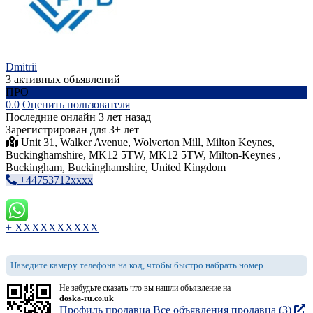
Dmitrii
3 активных объявлений
ПРО
0.0
Оценить пользователя
Последние онлайн 3 лет назад
Зарегистрирован для 3+ лет
Unit 31, Walker Avenue, Wolverton Mill, Milton Keynes,
Buckinghamshire, MK12 5TW, MK12 5TW, Milton-Keynes ,
Buckingham, Buckinghamshire, United Kingdom
+44753712xxxx
+ XXXXXXXXXX
Наведите камеру телефона на код, чтобы быстро набрать номер
Не забудьте сказать что вы нашли объявление на
doska-ru.co.uk
Профиль продавца
Все объявления продавца (3)