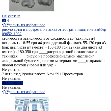
Не указана
4
Удалить из избранного
рисую арты и портреты на заказ от 20 грн, пишите на вайбер
0965211082
стоимость в зависимости от сложности а5 (как лист а4
пополам) - 18-55 грн а4 (стандартный формат)- 55-130 грн а3
(как два листа а4 вместе) - 130-180 грн а2 (как два листа а3
вместе) - 180-350 грн ____рисую в разной стилистике и
техниках ____рисую на профессиональной масляной/
акварельной бумаге хорошими материалами ____отправляю
любой почтой (новой или укр.)...
Не указана
7 лет назад
Ручная работа
New
591 Просмотров
Не указана
Написать
Не указана
Удалить из избранного