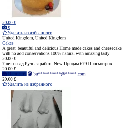
20.00 £
9
Удалить из избранного
United Kingdom, United Kingdom
Cakes
A great, beautiful and delicious Home made cakes and cheesecake
with no add conservations 100% natural with amazing tasty
20.00 £
7 лет назад
Ручная работа
New
Продам
679 Просмотров
20.00 £
Написать
bu**********@*****.com
20.00 £
Удалить из избранного