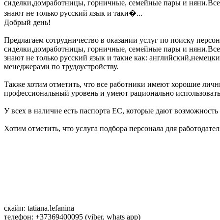
сиделки,домработницы, горничные, семейные пары и няни.Все
знают не только русский язык и таки�...
Добрый день!
Предлагаем сотрудничество в оказании услуг по поиску персона
сиделки,домработницы, горничные, семейные пары и няни.Все
знают не только русский язык и такие как: английский,немецк
менеджерами по трудоустройству.
Также хотим отметить, что все работники имеют хорошие личны
профессиональный уровень и умеют рационально использовать
У всех в наличие есть паспорта ЕС, которые дают возможность 
Хотим отметить, что услуга подбора персонала для работодате
скайп: tatiana.lefanina
телефон: +37369400095 (viber, whats app)