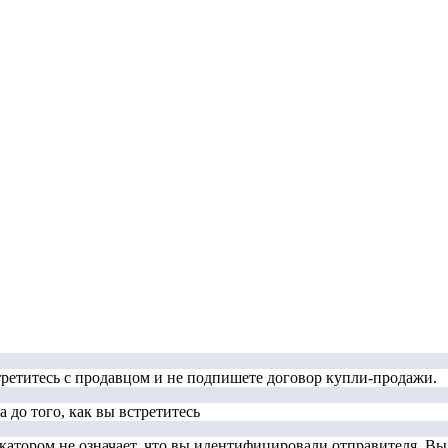
стретитесь с продавцом и не подпишете договор купли-продажи.
 до того, как вы встретитесь
тором не означает, что вы идентифицировали отправителя. Вы д