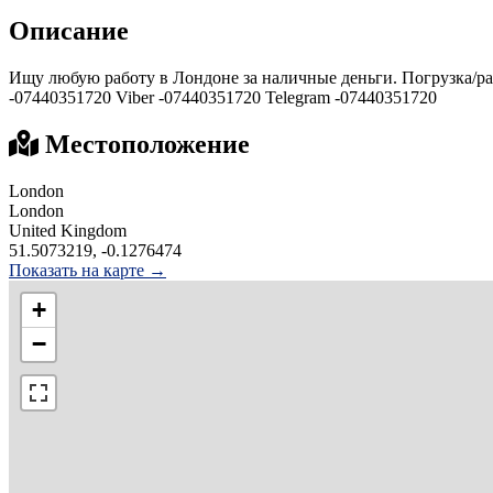
Описание
Ищу любую работу в Лондоне за наличные деньги. Погрузка/раз
-07440351720 Viber -07440351720 Telegram -07440351720
Местоположение
London
London
United Kingdom
51.5073219, -0.1276474
Показать на карте →
+
−