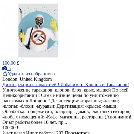
100.00 £
5
Удалить из избранного
London, United Kingdom
Дизинфекции с гарантией ! Избавим от Клопов и Тараканов!
Уничтожение тараканов, клопов, блох, крыс, мышей По всей
Великобритании ! Самые низкие цены по уничтожению
насекомых в Лондоне ! Дезинсекция: -тараканы; -клещи;
-клопы; -блохи; -муравьи; Дератизация: -крысы; -мыши;
Обработка: -общежитий; -квартир; -домов; -частных секторов;
-любых помещений; -Кафе, магазины, рестораны (Анонимно)!
Опыт работы более 10 лет, пр...
100.00 £
2 лет назад
Ищут работу
1202 Просмотров