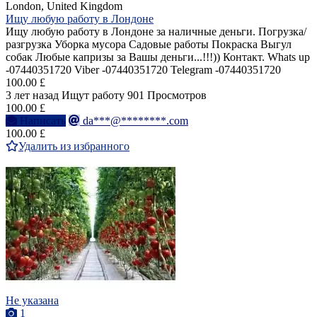
London, United Kingdom
Ищу любую работу в Лондоне
Ищу любую работу в Лондоне за наличные деньги. Погрузка/
разгрузка Уборка мусора Садовые работы Покраска Выгул
собак Любые капризы за Вашы деньги...!!!)) Контакт. Whats up
-07440351720 Viber -07440351720 Telegram -07440351720
100.00 £
3 лет назад
Ищут работу
901 Просмотров
100.00 £
Написать
da***@********.com
100.00 £
Удалить из избранного
Не указана
1