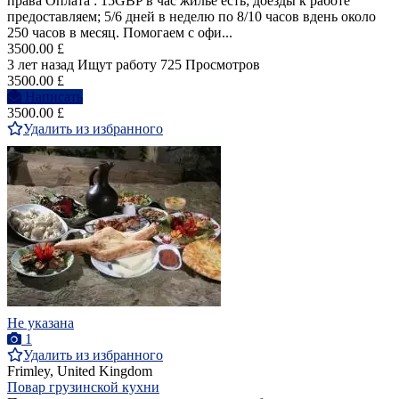
права Оплата : ️15GBP в час ️жилье есть; ️доезды к работе
предоставляем; ️5/6 дней в неделю по 8/10 часов вдень ️около
250 часов в месяц. Помогаем с офи...
3500.00 £
3 лет назад
Ищут работу
725 Просмотров
3500.00 £
Написать
3500.00 £
Удалить из избранного
Не указана
1
Удалить из избранного
Frimley, United Kingdom
Повар грузинской кухни