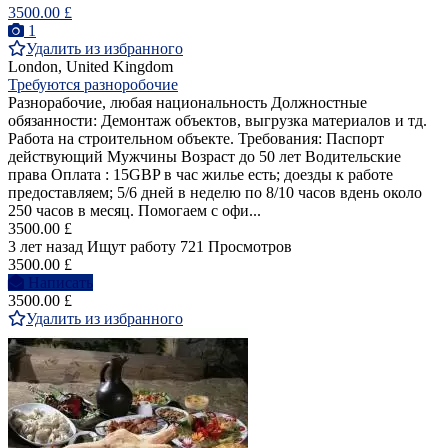
3500.00 £
1
Удалить из избранного
London, United Kingdom
Требуются разноробочие
Разнорабочие, любая национальность Должностные
обязанности: Демонтаж объектов, выгрузка материалов и тд.
Работа на строительном объекте. Требования: Паспорт
действующий Мужчины Возраст до 50 лет Водительские
права Оплата : ️15GBP в час ️жилье есть; ️доезды к работе
предоставляем; ️5/6 дней в неделю по 8/10 часов вдень ️около
250 часов в месяц. Помогаем с офи...
3500.00 £
3 лет назад
Ищут работу
721 Просмотров
3500.00 £
Написать
3500.00 £
Удалить из избранного