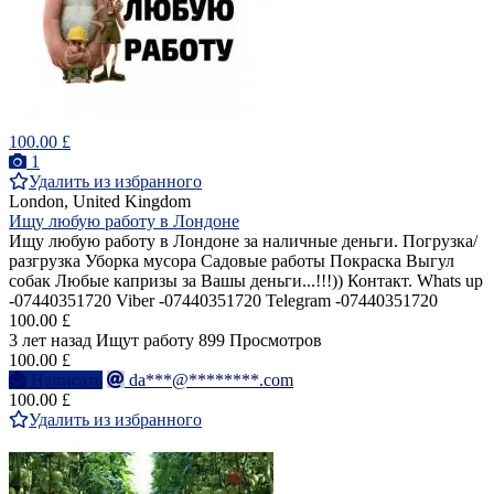
100.00 £
1
Удалить из избранного
London, United Kingdom
Ищу любую работу в Лондоне
Ищу любую работу в Лондоне за наличные деньги. Погрузка/
разгрузка Уборка мусора Садовые работы Покраска Выгул
собак Любые капризы за Вашы деньги...!!!)) Контакт. Whats up
-07440351720 Viber -07440351720 Telegram -07440351720
100.00 £
3 лет назад
Ищут работу
899 Просмотров
100.00 £
Написать
da***@********.com
100.00 £
Удалить из избранного