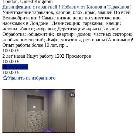
London, United Kingdom
Дизинфекции с гарантией ! Избавим от Клопов и Тараканов!
Уничтожение тараканов, клопов, блох, крыс, мышей По всей
Великобритании ! Самые низкие цены по уничтожению
насекомых в Лондоне ! Дезинсекция: -тараканы; -клещи;
-клопы; -блохи; -муравьи; Дератизация: -крысы; -мыши;
Обработка: -общежитий; -квартир; -домов; -частных секторов;
-любых помещений; -Кафе, магазины, рестораны (Анонимно)!
Опыт работы более 10 лет, пр...
100.00 £
2 лет назад
Ищут работу
1202 Просмотров
100.00 £
Написать
100.00 £
Удалить из избранного