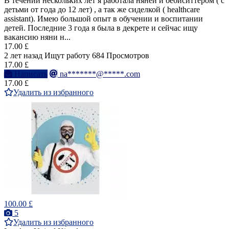
В течении нескольких лет я работала няней и бебиситтером ( с
детьми от года до 12 лет) , а так же сиделкой ( healthcare
assistant). Имею большой опыт в обучении и воспитании
детей. Последние 3 года я была в декрете и сейчас ищу
вакансию няни н...
17.00 £
2 лет назад
Ищут работу
684 Просмотров
17.00 £
Написать
na*******@*****.com
17.00 £
Удалить из избранного
100.00 £
5
Удалить из избранного