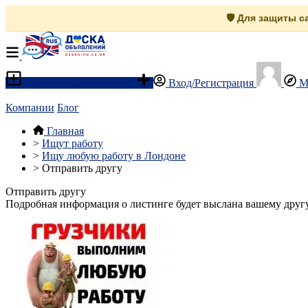
🛡️ Для защиты 
Разместить объявление
Вход/Регистрация
М
Компании
Блог
Главная
>
Ищут работу
>
Ищу любую работу в Лондоне
>
Отправить другу
Отправить другу
Подробная информация о листинге будет выслана вашему другу