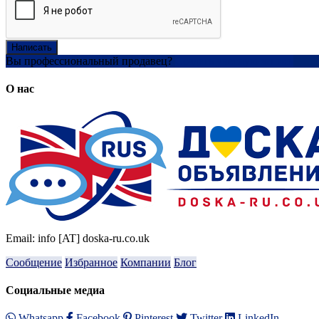
Написать
Вы профессиональный продавец?
Создать учетную запись
О нас
Email: info [AT] doska-ru.co.uk
Сообщение
Избранное
Компании
Блог
Социальные медиа
Whatsapp
Facebook
Pinterest
Twitter
LinkedIn