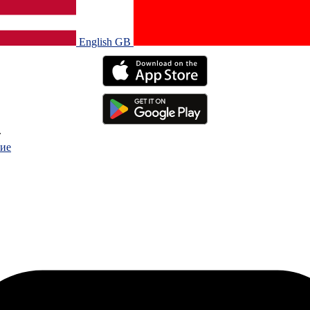
English GB‎
.
ие