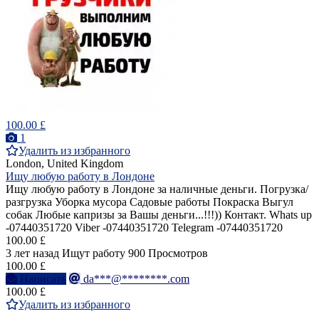
100.00 £
1
Удалить из избранного
London, United Kingdom
Ищу любую работу в Лондоне
Ищу любую работу в Лондоне за наличные деньги. Погрузка/
разгрузка Уборка мусора Садовые работы Покраска Выгул
собак Любые капризы за Вашы деньги...!!!)) Контакт. Whats up
-07440351720 Viber -07440351720 Telegram -07440351720
100.00 £
3 лет назад
Ищут работу
900 Просмотров
100.00 £
Написать
da***@********.com
100.00 £
Удалить из избранного