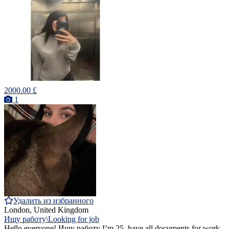
2000.00 £
1
Удалить из избранного
London, United Kingdom
Ищу работу\Looking for job
Hello everyone! Ищу работу I’m 25, have all documents for work,