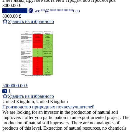
2 лет назад
Другая Работа
New
Продам
886 Просмотров
8000.00 £
Написать
wo**@**********t.co
8000.00 £
Удалить из избранного
5000000.00 £
1
Удалить из избранного
United Kingdom, United Kingdom
Производство природных почвоулучшителей
We are looking for an investor in the production of natural soil
improvers I offer you participation in an export-oriented project: The
production of natural soil improvers. There are no analogues of
products of this level. Extraction of natural resources, no chemicals.