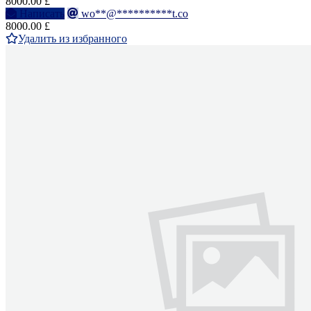
8000.00 £
Написать
wo**@**********t.co
8000.00 £
Удалить из избранного