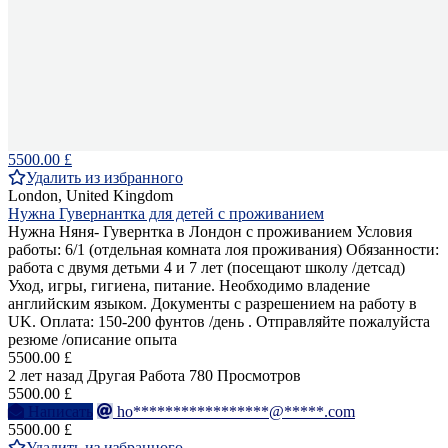
5500.00 £
Удалить из избранного
London, United Kingdom
Нужна Гувернантка для детей с проживанием
Нужна Няня- Гувернтка в Лондон с проживанием Условия
работы: 6/1 (отдельная комната лоя проживания) Обязанности:
работа с двумя детьми 4 и 7 лет (посещают школу /детсад)
Уход, игры, гигиена, питание. Необходимо владение
английским языком. Документы с разрешением на работу в
UK. Оплата: 150-200 фунтов /день . Отправляйте пожалуйста
резюме /описание опыта
5500.00 £
2 лет назад
Другая Работа
780 Просмотров
5500.00 £
Написать
ho*****************@*****.com
5500.00 £
Удалить из избранного