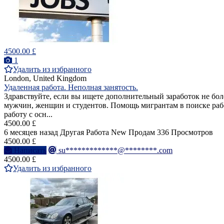
4500.00 £
1
Удалить из избранного
London, United Kingdom
Удаленная работа. Неполная занятость.
Здравствуйте, если вы ищете дополнительный заработок не бол
мужчин, женщин и студентов. Помощь мигрантам в поиске рабо
работу с осн...
4500.00 £
6 месяцев назад
Другая Работа
New
Продам
336 Просмотров
4500.00 £
Написать
su*************@********.com
4500.00 £
Удалить из избранного