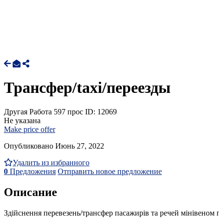
Трансфер/taxi/переезды
Другая Работа
597 прос
ID: 12069
Не указана
Make price offer
Опубликовано Июнь 27, 2022
Удалить из избранного
0
Предложения
Отправить новое предложение
Описание
Здійснення перевезень/трансфер пасажирів та речей мінівено