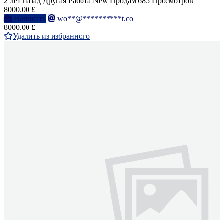
2 лет назад
Другая Работа
New
Продам
685 Просмотров
8000.00 £
Написать
wo**@**********t.co
8000.00 £
Удалить из избранного