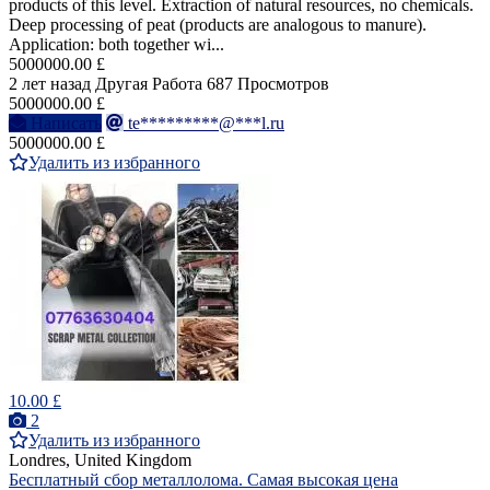
products of this level. Extraction of natural resources, no chemicals.
Deep processing of peat (products are analogous to manure).
Application: both together wi...
5000000.00 £
2 лет назад
Другая Работа
687 Просмотров
5000000.00 £
Написать
te*********@***l.ru
5000000.00 £
Удалить из избранного
10.00 £
2
Удалить из избранного
Londres, United Kingdom
Бесплатный сбор металлолома. Самая высокая цена