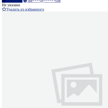
Написать
Be****@******r.ru
Не указана
Удалить из избранного