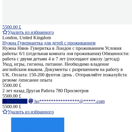
5500.00 £
Удалить из избранного
London, United Kingdom
Нужна Гувернантка для детей с проживанием
Нужна Няня- Гувернтка в Лондон с проживанием Условия
работы: 6/1 (отдельная комната лоя проживания) Обязанности:
работа с двумя детьми 4 и 7 лет (посещают школу /детсад)
Уход, игры, гигиена, питание. Необходимо владение
английским языком. Документы с разрешением на работу в
UK. Оплата: 150-200 фунтов /день . Отправляйте пожалуйста
резюме /описание опыта
5500.00 £
2 лет назад
Другая Работа
780 Просмотров
5500.00 £
Написать
ho*****************@*****.com
5500.00 £
Удалить из избранного