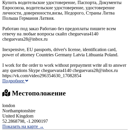
Купить водительские удостоверение, Паспорта, Документы
Евросоюза, водительские удостоверение, удостоверение
личности, доверенности,визы, Недорого, Страны Литва
Польша Германия Латвия.
Работаю под заказ Работаю без предоплаты пишите всем
отвечу на любые вопросы скайп cheguevara4140
cheguevara28@inbox.ru
Inexpensive, EU passports, driver's license, identification card,
power of attorney Countries Germany Latvia Lithuania Poland.
I work for the order to work without prepayment write all to answer
any questions Skype cheguevara4140 cheguevara28@inbox.ru
https://vk.com/video296354630_17082854
Подробнее
Местоположение
london
Northamptonshire
United Kingdom
52.2868798, -1.2090197
Показать на карте →