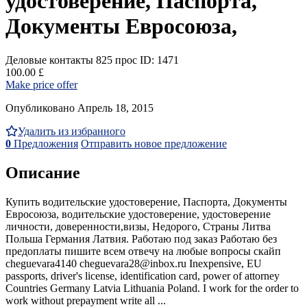
удостоверение, Паспорта,
Документы Евросоюза,
Деловые контакты
825 прос
ID: 1471
100.00 £
Make price offer
Опубликовано Апрель 18, 2015
Удалить из избранного
0
Предложения
Отправить новое предложение
Описание
Купить водительские удостоверение, Паспорта, Документы
Евросоюза, водительские удостоверение, удостоверение
личности, доверенности,визы, Недорого, Страны Литва
Польша Германия Латвия. Работаю под заказ Работаю без
предоплаты пишите всем отвечу на любые вопросы скайп
cheguevara4140 cheguevara28@inbox.ru Inexpensive, EU
passports, driver's license, identification card, power of attorney
Countries Germany Latvia Lithuania Poland. I work for the order to
work without prepayment write all ...