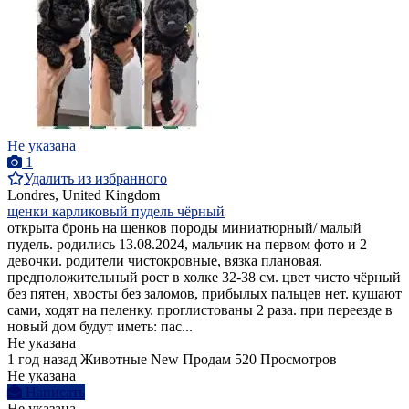
Не указана
1
Удалить из избранного
Londres, United Kingdom
щенки карликовый пудель чёрный
открыта бронь на щенков породы миниатюрный/ малый
пудель. родились 13.08.2024, мальчик на первом фото и 2
девочки. родители чистокровные, вязка плановая.
предположительный рост в холке 32-38 см. цвет чисто чёрный
без пятен, хвосты без заломов, прибылых пальцев нет. кушают
сами, ходят на пеленку. проглистованы 2 раза. при переезде в
новый дом будут иметь: пас...
Не указана
1 год назад
Животные
New
Продам
520 Просмотров
Не указана
Написать
Не указана