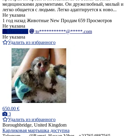
медицинскими документами. Он дружелюбный, милый и
легко общается с людьми. Легко адаптируется к ново...
Не указана
1 год назад
Животные
New
Продам
659 Просмотров
Не указана
Написать
to***********@*****.com
Не указана
Удалить из избранного
650.00 €
3
Удалить из избранного
Boroughbridge, United Kingdom
Карликовая мартышка доступна
Telegram ..... @Ramzi_Hassan Viber....+237654887565