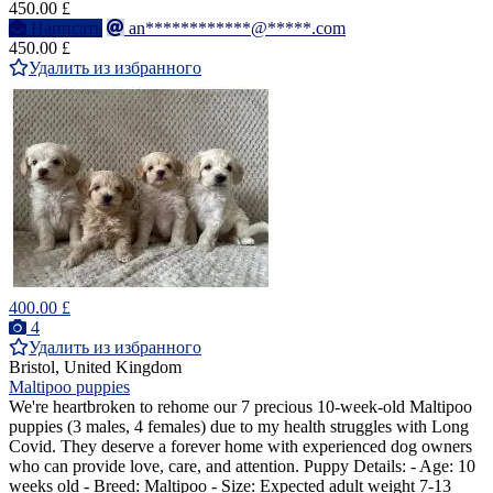
450.00 £
Написать
an************@*****.com
450.00 £
Удалить из избранного
400.00 £
4
Удалить из избранного
Bristol, United Kingdom
Maltipoo puppies
We're heartbroken to rehome our 7 precious 10-week-old Maltipoo
puppies (3 males, 4 females) due to my health struggles with Long
Covid. They deserve a forever home with experienced dog owners
who can provide love, care, and attention. Puppy Details: - Age: 10
weeks old - Breed: Maltipoo - Size: Expected adult weight 7-13