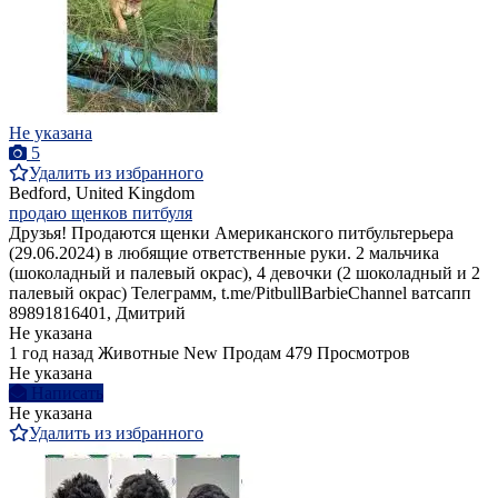
Не указана
5
Удалить из избранного
Bedford, United Kingdom
продаю щенков питбуля
Друзья! Продаются щенки Американского питбультерьера
(29.06.2024) в любящие ответственные руки. 2 мальчика
(шоколадный и палевый окрас), 4 девочки (2 шоколадный и 2
палевый окрас) Телеграмм, t.me/PitbullBarbieChannel ватсапп
89891816401, Дмитрий
Не указана
1 год назад
Животные
New
Продам
479 Просмотров
Не указана
Написать
Не указана
Удалить из избранного