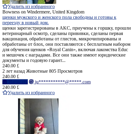
Удалить из избранного
Bowness on Windermere, United Kingdom
щенки мужского и женского пола свободны и готовы к
переезду в новый дом.
щенки зарегистрированы в AKC, приучены к горшку, прошли
ветеринарный осмотр, сделаны прививки, сделаны первая
вакцинация, обработаны от глистов, микрочипированы и
обработаны от блох, они поставляются с бесплатным набором
для обучения щенков «Royal Canin», включая лакомства Educ
и мешочек с наградами. Все они также имеют юридические
документы и годовую гарант...
240.00 £
2 лет назад
Животные
805 Просмотров
240.00 £
Написать
ju***********@*****.com
240.00 £
Удалить из избранного