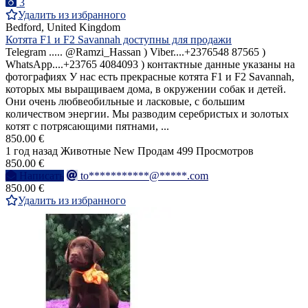
3
Удалить из избранного
Bedford, United Kingdom
Котята F1 и F2 Savannah доступны для продажи
Telegram ..... @Ramzi_Hassan ) Viber....+2376548 87565 )
WhatsApp....+23765 4084093 ) контактные данные указаны на
фотографиях У нас есть прекрасные котята F1 и F2 Savannah,
которых мы выращиваем дома, в окружении собак и детей.
Они очень любвеобильные и ласковые, с большим
количеством энергии. Мы разводим серебристых и золотых
котят с потрясающими пятнами, ...
850.00 €
1 год назад
Животные
New
Продам
499 Просмотров
850.00 €
Написать
to***********@*****.com
850.00 €
Удалить из избранного