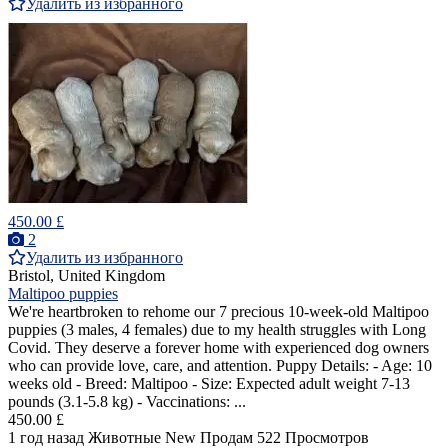
Удалить из избранного
450.00 £
2
Удалить из избранного
Bristol, United Kingdom
Maltipoo puppies
We're heartbroken to rehome our 7 precious 10-week-old Maltipoo
puppies (3 males, 4 females) due to my health struggles with Long
Covid. They deserve a forever home with experienced dog owners
who can provide love, care, and attention. Puppy Details: - Age: 10
weeks old - Breed: Maltipoo - Size: Expected adult weight 7-13
pounds (3.1-5.8 kg) - Vaccinations: ...
450.00 £
1 год назад
Животные
New
Продам
522 Просмотров