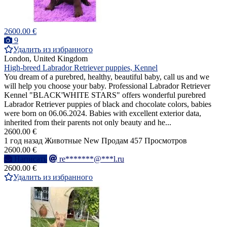
2600.00 €
9
Удалить из избранного
London, United Kingdom
High-breed Labrador Retriever puppies, Kennel
You dream of a purebred, healthy, beautiful baby, call us and we
will help you choose your baby. Professional Labrador Retriever
Kennel "BLACK'WHITE STARS" offers wonderful purebred
Labrador Retriever puppies of black and chocolate colors, babies
were born on 06.06.2024. Babies with excellent exterior data,
inherited from their parents not only beauty and he...
2600.00 €
1 год назад
Животные
New
Продам
457 Просмотров
2600.00 €
Написать
re*******@***l.ru
2600.00 €
Удалить из избранного