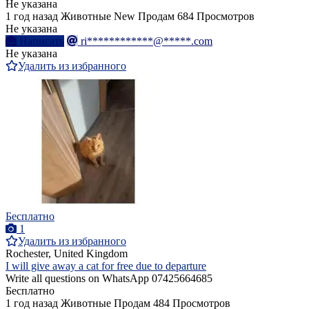
Не указана
1 год назад
Животные
New
Продам
684 Просмотров
Не указана
Написать
ri************@*****.com
Не указана
Удалить из избранного
Бесплатно
1
Удалить из избранного
Rochester, United Kingdom
I will give away a cat for free due to departure
Write all questions on WhatsApp 07425664685
Бесплатно
1 год назад
Животные
Продам
484 Просмотров