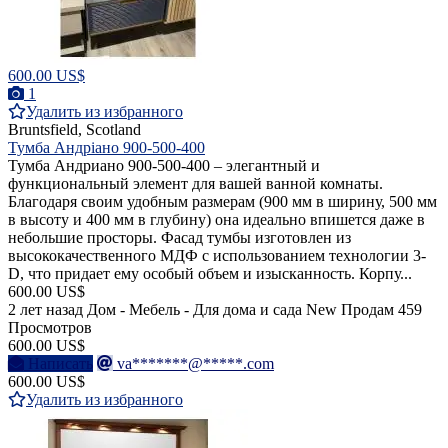
600.00 US$
1
Удалить из избранного
Bruntsfield, Scotland
Тумба Андріано 900-500-400
Тумба Андриано 900-500-400 – элегантный и
функциональный элемент для вашей ванной комнаты.
Благодаря своим удобным размерам (900 мм в ширину, 500 мм
в высоту и 400 мм в глубину) она идеально впишется даже в
небольшие просторы. Фасад тумбы изготовлен из
высококачественного МДФ с использованием технологии 3-
D, что придает ему особый объем и изысканность. Корпу...
600.00 US$
2 лет назад
Дом - Мебель - Для дома и сада
New
Продам
459
Просмотров
600.00 US$
Написать
va*******@*****.com
600.00 US$
Удалить из избранного