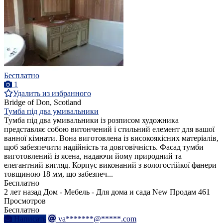
Бесплатно
1
Удалить из избранного
Bridge of Don, Scotland
Тумба під два умивальники
Тумба під два умивальники із розписом художника
представляє собою витончений і стильний елемент для вашої
ванної кімнати. Вона виготовлена із високоякісних матеріалів,
щоб забезпечити надійність та довговічність. Фасад тумби
виготовлений із ясена, надаючи йому природний та
елегантний вигляд. Корпус виконаний з вологостійкої фанери
товщиною 18 мм, що забезпеч...
Бесплатно
2 лет назад
Дом - Мебель - Для дома и сада
New
Продам
461
Просмотров
Бесплатно
Написать
va*******@*****.com