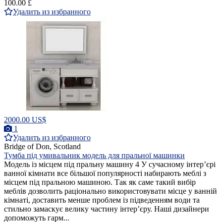
100.00 £
Удалить из избранного
2000.00 US$
1
Удалить из избранного
Bridge of Don, Scotland
Тумба під умивальник модель для пральної машинки
Модель із місцем під пральну машину 4 У сучасному інтер’єрі
ванної кімнати все більшої популярності набирають меблі з
місцем під пральною машиною. Так як саме такий вибір
меблів дозволить раціонально використовувати місце у ванній
кімнаті, доставить менше проблем із підведенням води та
стильно замаскує велику частину інтер’єру. Наші дизайнери
допоможуть гарм...