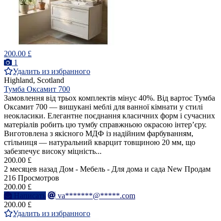
200.00 £
1
Удалить из избранного
Highland, Scotland
Тумба Оксамит 700
Замовлення від трьох комплектів мінус 40%. Від вартос Тумба
Оксамит 700 — вишукані меблі для ванної кімнати у стилі
неокласики. Елегантне поєднання класичних форм і сучасних
матеріалів робить цю тумбу справжньою окрасою інтер’єру.
Виготовлена з якісного МДФ із надійним фарбуванням,
стільниця — натуральний кварцит товщиною 20 мм, що
забезпечує високу міцність...
200.00 £
2 месяцев назад
Дом - Мебель - Для дома и сада
New
Продам
216 Просмотров
200.00 £
Написать
va*******@*****.com
200.00 £
Удалить из избранного