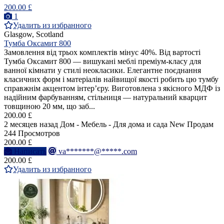
200.00 £
1
Удалить из избранного
Glasgow, Scotland
Тумба Оксамит 800
Замовлення від трьох комплектів мінус 40%. Від вартості
Тумба Оксамит 800 — вишукані меблі преміум-класу для
ванної кімнати у стилі неокласики. Елегантне поєднання
класичних форм і матеріалів найвищої якості робить цю тумбу
справжнім акцентом інтер’єру. Виготовлена з якісного МДФ із
надійним фарбуванням, стільниця — натуральний кварцит
товщиною 20 мм, що заб...
200.00 £
2 месяцев назад
Дом - Мебель - Для дома и сада
New
Продам
244 Просмотров
200.00 £
Написать
va*******@*****.com
200.00 £
Удалить из избранного