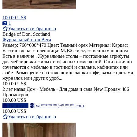
100.00 US$
1
Удалить из избранного
Bridge of Don, Scotland
Журнальный стол Вега
Размер: 760*600*470 Цвет: Темный орех Материал: Каркас:
массив клена; столешница: МДФ с искусственным шпоном.
Есть в наличие . Журнальные столы – постоянные атрибуты
для меблировки жилых и офисных помещений. Они отлично
сочетаются с мебелью в гостиной и спальне, кабинетах или
фойе. Размещение на столешнице чашки кофе, вазы с цветами,
журналов или других удоб...
100.00 US$
2 лет назад
Дом - Мебель - Для дома и сада
New
Продам
486
Просмотров
100.00 US$
Написать
va*******@*****.com
100.00 US$
Удалить из избранного