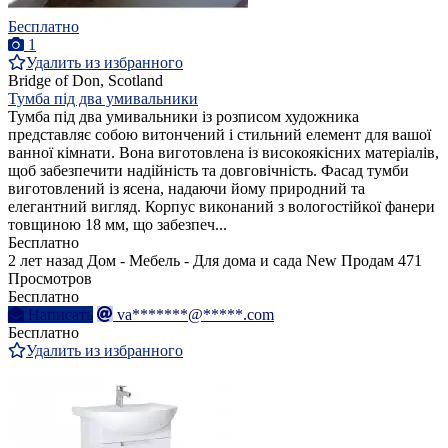
Бесплатно
1
Удалить из избранного
Bridge of Don, Scotland
Тумба під два умивальники
Тумба під два умивальники із розписом художника
представляє собою витончений і стильний елемент для вашої
ванної кімнати. Вона виготовлена із високоякісних матеріалів,
щоб забезпечити надійність та довговічність. Фасад тумби
виготовлений із ясена, надаючи йому природний та
елегантний вигляд. Корпус виконаний з вологостійкої фанери
товщиною 18 мм, що забезпеч...
Бесплатно
2 лет назад
Дом - Мебель - Для дома и сада
New
Продам
471
Просмотров
Бесплатно
Написать
va*******@*****.com
Бесплатно
Удалить из избранного