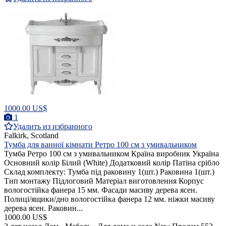
1000.00 US$
1
Удалить из избранного
Falkirk, Scotland
Тумба для ванної кімнати Ретро 100 см з умивальником
Тумба Ретро 100 см з умивальником Країна виробник Україна
Основний колір Білий (White) Додатковий колір Патіна срібло
Склад комплекту: Тумба під раковину 1(шт.) Раковина 1(шт.)
Тип монтажу Підлоговий Матеріал виготовлення Корпус
вологостійка фанера 15 мм. Фасади масиву дерева ясен.
Полиці/ящики/дно вологостійка фанера 12 мм. ніжки масиву
дерева ясен. Раковин...
1000.00 US$