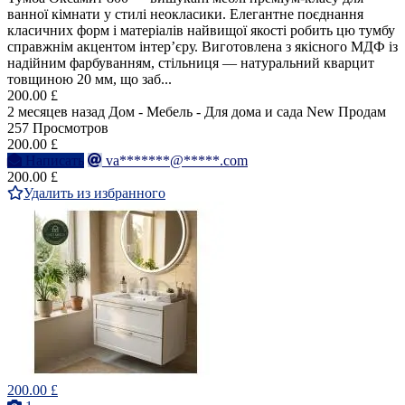
ванної кімнати у стилі неокласики. Елегантне поєднання
класичних форм і матеріалів найвищої якості робить цю тумбу
справжнім акцентом інтер’єру. Виготовлена з якісного МДФ із
надійним фарбуванням, стільниця — натуральний кварцит
товщиною 20 мм, що заб...
200.00 £
2 месяцев назад
Дом - Мебель - Для дома и сада
New
Продам
257 Просмотров
200.00 £
Написать
va*******@*****.com
200.00 £
Удалить из избранного
200.00 £