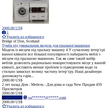
2000.00 US$
1
Удалить из избранного
Bridge of Don, Scotland
Тумба під умивальник модель для пральної машинки
Модель із місцем під пральну машину 4 У сучасному інтер’єрі
ванної кімнати все більшої популярності набирають меблі з
місцем під пральною машиною. Так як саме такий вибір
меблів дозволить раціонально використовувати місце у ванній
кімнаті, доставить менше проблем із підведенням води та
стильно замаскує велику частину інтер’єру. Наші дизайнери
допоможуть гарм...
2000.00 US$
2 лет назад
Дом - Мебель - Для дома и сада
New
Продам
459
Просмотров
2000.00 US$
Написать
va*******@*****.com
2000.00 US$
Удалить из избранного