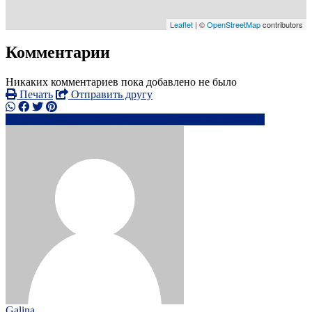
Leaflet
| ©
OpenStreetMap
contributors
Комментарии
Никаких комментариев пока добавлено не было
Печать
Отправить другу
+440746611xxxx
be********@*k.ru
Написать
Galina