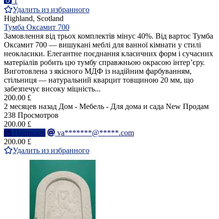
1
Удалить из избранного
Highland, Scotland
Тумба Оксамит 700
Замовлення від трьох комплектів мінус 40%. Від вартос Тумба
Оксамит 700 — вишукані меблі для ванної кімнати у стилі
неокласики. Елегантне поєднання класичних форм і сучасних
матеріалів робить цю тумбу справжньою окрасою інтер’єру.
Виготовлена з якісного МДФ із надійним фарбуванням,
стільниця — натуральний кварцит товщиною 20 мм, що
забезпечує високу міцність...
200.00 £
2 месяцев назад
Дом - Мебель - Для дома и сада
New
Продам
238 Просмотров
200.00 £
Написать
va*******@*****.com
200.00 £
Удалить из избранного