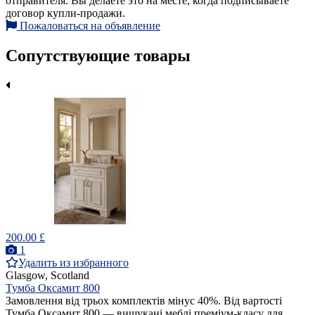
отправителя. Вы делаете это на месте, когда подписываете
договор купли-продажи.
Пожаловаться на объявление
Сопутствующие товары
200.00 £
1
Удалить из избранного
Glasgow, Scotland
Тумба Оксамит 800
Замовлення від трьох комплектів мінус 40%. Від вартості
Тумба Оксамит 800 — вишукані меблі преміум-класу для