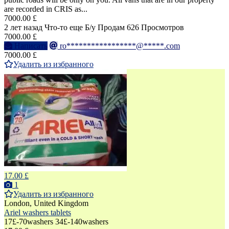
are recorded in CRIS as...
7000.00 £
2 лет назад
Что-то еще
Б/у
Продам
626 Просмотров
7000.00 £
Написать
ro*****************@*****.com
7000.00 £
Удалить из избранного
17.00 £
1
Удалить из избранного
London, United Kingdom
Ariel washers tablets
17£-70washers 34£-140washers