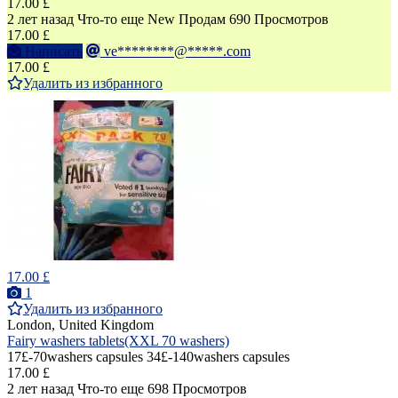
17.00 £
2 лет назад
Что-то еще
New
Продам
690 Просмотров
17.00 £
Написать
ve********@*****.com
17.00 £
Удалить из избранного
17.00 £
1
Удалить из избранного
London, United Kingdom
Fairy washers tablets(XXL 70 washers)
17£-70washers capsules 34£-140washers capsules
17.00 £
2 лет назад
Что-то еще
698 Просмотров