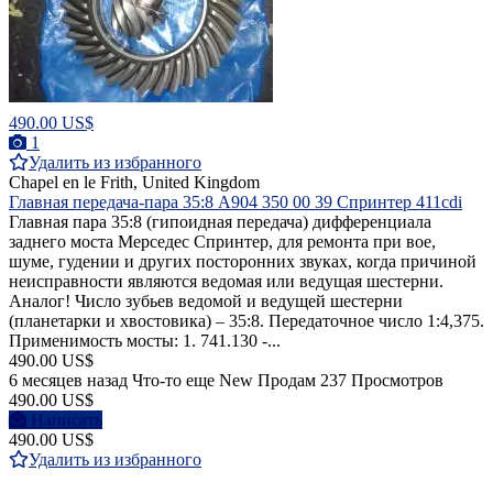
490.00 US$
1
Удалить из избранного
Chapel en le Frith, United Kingdom
Главная передача-пара 35:8 A904 350 00 39 Спринтер 411cdi
Главная пара 35:8 (гипоидная передача) дифференциала
заднего моста Mерседес Спринтер, для ремонта при вое,
шуме, гудении и других посторонних звуках, когда причиной
неисправности являются ведомая или ведущая шестерни.
Аналог! Число зубьев ведомой и ведущей шестерни
(планетарки и хвостовика) – 35:8. Передаточное число 1:4,375.
Применимость мосты: 1. 741.130 -...
490.00 US$
6 месяцев назад
Что-то еще
New
Продам
237 Просмотров
490.00 US$
Написать
490.00 US$
Удалить из избранного