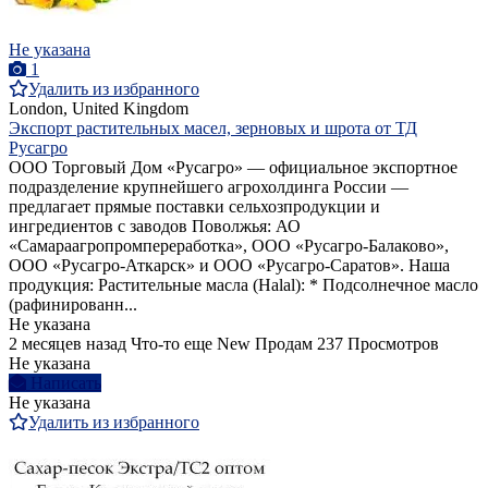
Не указана
1
Удалить из избранного
London, United Kingdom
Экспорт растительных масел, зерновых и шрота от ТД
Русагро
ООО Торговый Дом «Русагро» — официальное экспортное
подразделение крупнейшего агрохолдинга России —
предлагает прямые поставки сельхозпродукции и
ингредиентов с заводов Поволжья: АО
«Самараагропромпереработка», ООО «Русагро-Балаково»,
ООО «Русагро-Аткарск» и ООО «Русагро-Саратов». Наша
продукция: Растительные масла (Halal): * Подсолнечное масло
(рафинированн...
Не указана
2 месяцев назад
Что-то еще
New
Продам
237 Просмотров
Не указана
Написать
Не указана
Удалить из избранного