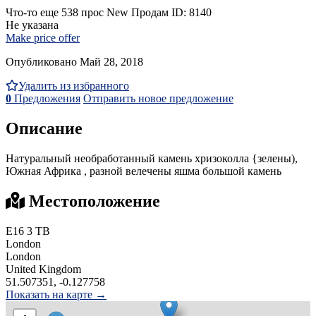
Что-то еще
538 прос
New
Продам
ID: 8140
Не указана
Make price offer
Опубликовано Май 28, 2018
Удалить из избранного
0
Предложения
Отправить новое предложение
Описание
Натуральный необработанный камень хризоколла {зелены),
Южная Африка , разной велечены яшма большой камень
Местоположение
E16 3 TB
London
London
United Kingdom
51.507351, -0.127758
Показать на карте →