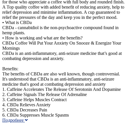
for those who appreciate a coffee with full body and rounded finish.
A Top quality coffee with added benefit of reducing anxiety, help to
relief depression and minimise inflammation. A cup guaranteed to
relief the pressures of the day and keep you in the perfect mood.
• What is CBDa
CBDa - cannabidiol is the non-psychoactive compound found in
hemp plants.
• How is working and what are the benefits?
CBDa Coffee Will Put Your Anxiety On Snooze & Energize Your
Mornings
CBDa is an anti-inflammatory, anti-seizure medicine that’s good at
combating depression and anxiety.
Benefits:
The benefits of CBDa are also well known, though controversial.
It's understood that CBDa is an anti-inflammatory, anti-seizure
medicine that's good at combating depression and anxiety
1. Caffeine Accelerates The Release Of Serotonin And Dopamine
2. Caffeine Signals The Release Of Adrenaline
3. Caffeine Helps Muscles Contract
4. CBDa Relieves Anxiety
5. CBDa Decreases Pain
6. CBDa Suppresses Muscle Spasms
Подробнее