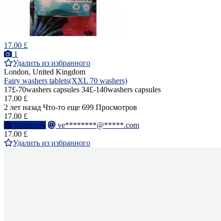
17.00 £
1
Удалить из избранного
London, United Kingdom
Fairy washers tablets(XXL 70 washers)
17£-70washers capsules 34£-140washers capsules
17.00 £
2 лет назад
Что-то еще
699 Просмотров
17.00 £
Написать
ve********@*****.com
17.00 £
Удалить из избранного