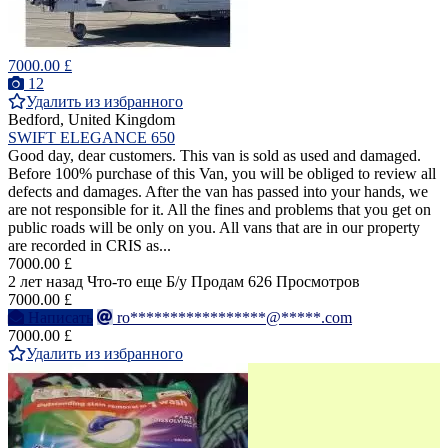
7000.00 £
12
Удалить из избранного
Bedford, United Kingdom
SWIFT ELEGANCE 650
Good day, dear customers. This van is sold as used and damaged.
Before 100% purchase of this Van, you will be obliged to review all
defects and damages. After the van has passed into your hands, we
are not responsible for it. All the fines and problems that you get on
public roads will be only on you. All vans that are in our property
are recorded in CRIS as...
7000.00 £
2 лет назад
Что-то еще
Б/у
Продам
626 Просмотров
7000.00 £
Написать
ro*****************@*****.com
7000.00 £
Удалить из избранного