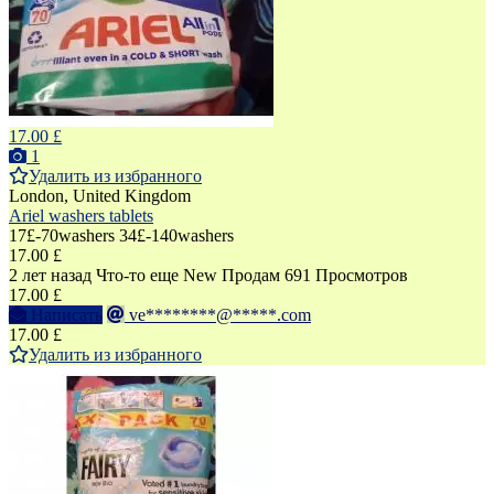
17.00 £
1
Удалить из избранного
London, United Kingdom
Ariel washers tablets
17£-70washers 34£-140washers
17.00 £
2 лет назад
Что-то еще
New
Продам
691 Просмотров
17.00 £
Написать
ve********@*****.com
17.00 £
Удалить из избранного