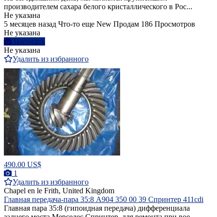
производителем сахара белого кристаллического в Рос...
Не указана
5 месяцев назад
Что-то еще
New
Продам
186 Просмотров
Не указана
Написать
Не указана
Удалить из избранного
490.00 US$
1
Удалить из избранного
Chapel en le Frith, United Kingdom
Главная передача-пара 35:8 A904 350 00 39 Спринтер 411cdi
Главная пара 35:8 (гипоидная передача) дифференциала
заднего моста Mерседес Спринтер, для ремонта при вое,