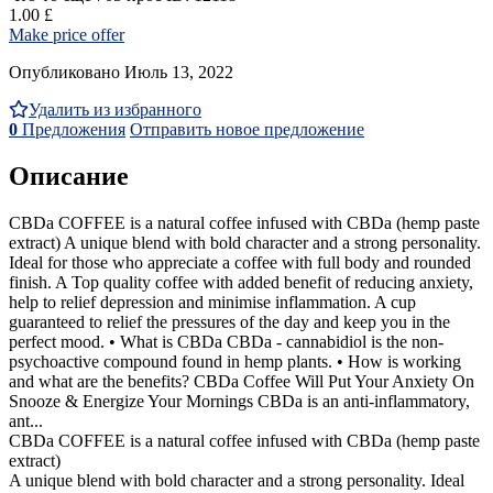
1.00 £
Make price offer
Опубликовано Июль 13, 2022
Удалить из избранного
0
Предложения
Отправить новое предложение
Описание
CBDa COFFEE is a natural coffee infused with CBDa (hemp paste
extract) A unique blend with bold character and a strong personality.
Ideal for those who appreciate a coffee with full body and rounded
finish. A Top quality coffee with added benefit of reducing anxiety,
help to relief depression and minimise inflammation. A cup
guaranteed to relief the pressures of the day and keep you in the
perfect mood. • What is CBDa CBDa - cannabidiol is the non-
psychoactive compound found in hemp plants. • How is working
and what are the benefits? CBDa Coffee Will Put Your Anxiety On
Snooze & Energize Your Mornings CBDa is an anti-inflammatory,
ant...
CBDa COFFEE is a natural coffee infused with CBDa (hemp paste
extract)
A unique blend with bold character and a strong personality. Ideal