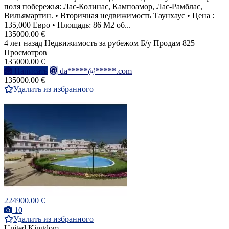
поля побережья: Лас-Колинас, Кампоамор, Лас-Рамблас,
Вильямартин. • Вторичная недвижимость Таунхаус • Цена :
135,000 Евро • Площадь: 86 M2 об...
135000.00 €
4 лет назад
Недвижимость за рубежом
Б/у
Продам
825
Просмотров
135000.00 €
Написать
da*****@*****.com
135000.00 €
Удалить из избранного
224900.00 €
10
Удалить из избранного
United Kingdom