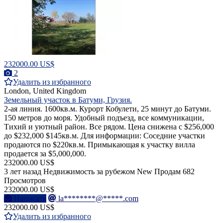
232000.00 US$
2
Удалить из избранного
London, United Kingdom
Земельный участок в Батуми, Грузия.
2-ая линия. 1600кв.м. Курорт Кобулети, 25 минут до Батуми.
150 метров до моря. Удобный подъезд, все коммуникации,
Тихий и уютный район. Все рядом. Цена снижена с $256,000
до $232,000 $145кв.м. Для информации: Соседние участки
продаются по $220кв.м. Примыкающая к участку вилла
продается за $5,000,000.
232000.00 US$
3 лет назад
Недвижимость за рубежом
New
Продам
682
Просмотров
232000.00 US$
Написать
la********@*****.com
232000.00 US$
Удалить из избранного