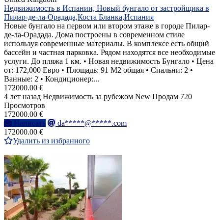
Недвижимость в Испании, Новый бунгало от застройщика в
Пилар-де-ла-Орадада,Коста Бланка,Испания
Новые бунгало на первом или втором этаже в городе Пилар-
де-ла-Орадада. Дома построены в современном стиле
используя современные материалы. В комплексе есть общий
бассейн и частная парковка. Рядом находятся все необходимые
услуги. До пляжа 1 км. • Новая недвижимость Бунгало • Цена
от: 172,000 Евро • Площадь: 91 M2 общая • Спальни: 2 •
Ванные: 2 • Кондиционер:...
172000.00 €
4 лет назад
Недвижимость за рубежом
New
Продам
720
Просмотров
172000.00 €
Написать
da*****@*****.com
172000.00 €
Удалить из избранного