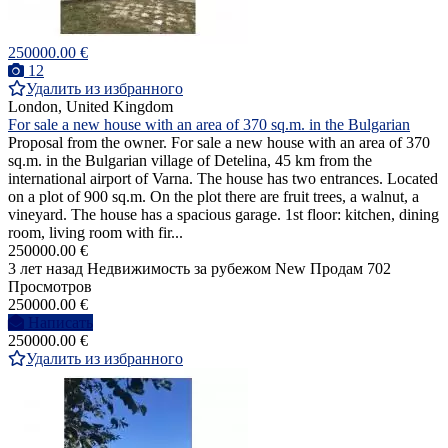
250000.00 €
12
Удалить из избранного
London, United Kingdom
For sale a new house with an area of 370 sq.m. in the Bulgarian
Proposal from the owner. For sale a new house with an area of 370
sq.m. in the Bulgarian village of Detelina, 45 km from the
international airport of Varna. The house has two entrances. Located
on a plot of 900 sq.m. On the plot there are fruit trees, a walnut, a
vineyard. The house has a spacious garage. 1st floor: kitchen, dining
room, living room with fir...
250000.00 €
3 лет назад
Недвижимость за рубежом
New
Продам
702
Просмотров
250000.00 €
Написать
250000.00 €
Удалить из избранного