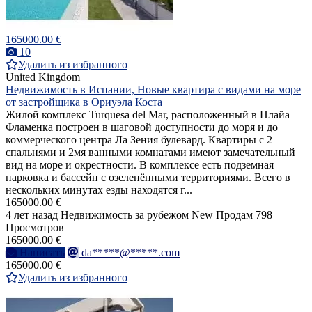
165000.00 €
10
Удалить из избранного
United Kingdom
Недвижимость в Испании, Новые квартира с видами на море
от застройщика в Ориуэла Коста
Жилой комплекс Turquesa del Mar, расположенный в Плайа
Фламенка построен в шаговой доступности до моря и до
коммерческого центра Ла Зения булевард. Квартиры с 2
спальнями и 2мя ванными комнатами имеют замечательный
вид на море и окрестности. В комплексе есть подземная
парковка и бассейн с озеленёнными территориями. Всего в
нескольких минутах езды находятся г...
165000.00 €
4 лет назад
Недвижимость за рубежом
New
Продам
798
Просмотров
165000.00 €
Написать
da*****@*****.com
165000.00 €
Удалить из избранного