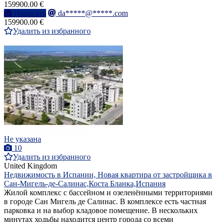
159900.00 €
Написать
da*****@*****.com
159900.00 €
Удалить из избранного
Не указана
10
Удалить из избранного
United Kingdom
Недвижимость в Испании, Новая квартира от застройщика в
Сан-Мигель-де-Салинас,Коста Бланка,Испания
Жилой комплекс с бассейном и озеленёнными территориями
в городе Сан Мигель де Салинас. В комплексе есть частная
парковка и на выбор кладовое помещение. В нескольких
минутах ходьбы находится центр города со всеми