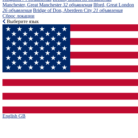
Manchester, Great Manchester
32 объявления
Ilford, Great London
26 объявления
Bridge of Don, Aberdeen City
21 объявления
Сброс локации
Выберите язык
English GB‎