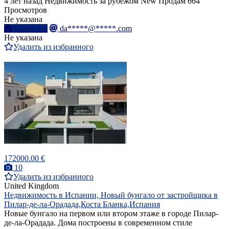
4 лет назад
Недвижимость за рубежом
New
Продам
664
Просмотров
Не указана
Написать
da*****@*****.com
Не указана
Удалить из избранного
172000.00 €
10
Удалить из избранного
United Kingdom
Недвижимость в Испании, Новый бунгало от застройщика в
Пилар-де-ла-Орадада,Коста Бланка,Испания
Новые бунгало на первом или втором этаже в городе Пилар-
де-ла-Орадада. Дома построены в современном стиле