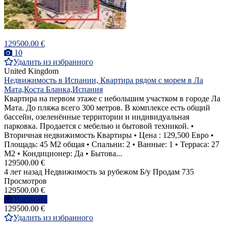
129500.00 €
10
Удалить из избранного
United Kingdom
Недвижимость в Испании, Квартира рядом с морем в Ла
Мата,Коста Бланка,Испания
Квартира на первом этаже с небольшим участком в городе Ла
Мата. До пляжа всего 300 метров. В комплексе есть общий
бассейн, озеленённые территории и индивидуальная
парковка. Продается с мебелью и бытовой техникой. •
Вторичная недвижимость Квартиры • Цена : 129,500 Евро •
Площадь: 45 M2 общая • Спальни: 2 • Ванные: 1 • Терраса: 27
М2 • Кондиционер: Да • Бытова...
129500.00 €
4 лет назад
Недвижимость за рубежом
Б/у
Продам
735
Просмотров
129500.00 €
Написать
129500.00 €
Удалить из избранного