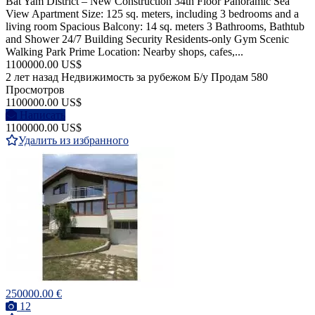
Bat Yam District – New Construction 34th Floor Panoramic Sea
View Apartment Size: 125 sq. meters, including 3 bedrooms and a
living room Spacious Balcony: 14 sq. meters 3 Bathrooms, Bathtub
and Shower 24/7 Building Security Residents-only Gym Scenic
Walking Park Prime Location: Nearby shops, cafes,...
1100000.00 US$
2 лет назад
Недвижимость за рубежом
Б/у
Продам
580
Просмотров
1100000.00 US$
Написать
1100000.00 US$
Удалить из избранного
250000.00 €
12