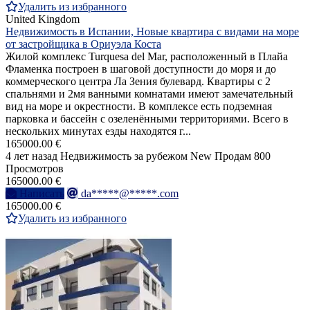
Удалить из избранного
United Kingdom
Недвижимость в Испании, Новые квартира с видами на море
от застройщика в Ориуэла Коста
Жилой комплекс Turquesa del Mar, расположенный в Плайа
Фламенка построен в шаговой доступности до моря и до
коммерческого центра Ла Зения булевард. Квартиры с 2
спальнями и 2мя ванными комнатами имеют замечательный
вид на море и окрестности. В комплексе есть подземная
парковка и бассейн с озеленёнными территориями. Всего в
нескольких минутах езды находятся г...
165000.00 €
4 лет назад
Недвижимость за рубежом
New
Продам
800
Просмотров
165000.00 €
Написать
da*****@*****.com
165000.00 €
Удалить из избранного