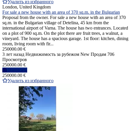
Удалить из избранного
London, United Kingdom
For sale a new house with an area of 370 sq.m. in the Bulgarian
Proposal from the owner. For sale a new house with an area of 370
sq.m. in the Bulgarian village of Detelina, 45 km from the
international airport of Varna. The house has two entrances. Located
on a plot of 900 sq.m. On the plot there are fruit trees, a walnut, a
vineyard. The house has a spacious garage. 1st floor: kitchen, dining
room, living room with fir...
250000.00 €
3 лет назад
Недвижимость за рубежом
New
Продам
706
Просмотров
250000.00 €
Написать
250000.00 €
Удалить из избранного