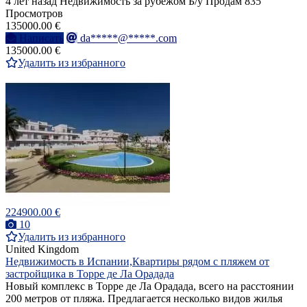
4 лет назад
Недвижимость за рубежом
Б/у
Продам
835
Просмотров
135000.00 €
Написать
da*****@*****.com
135000.00 €
Удалить из избранного
224900.00 €
10
Удалить из избранного
United Kingdom
Недвижимость в Испании,Квартиры рядом с пляжем от
застройщика в Торре де Ла Орадада
Новый комплекс в Торре де Ла Орадада, всего на расстоянии
200 метров от пляжа. Предлагается несколько видов жилья