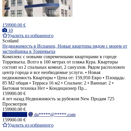
159900.00 €
10
Удалить из избранного
Scotland
Недвижимость в Испании, Новые квартиры рядом с морем от
застройщика в Торревьеха
Комплекс с новыми современными квартирами в городе
Торревьеха. Всего в 160 метрах от пляжа Кура. Квартиры
состоят из 2 спальных комнат, 2 санузлов. Рядом расположен
центр города и все необходимые услуги. • Новая
недвижимость Квартиры • Цена от: 159,950 Евро • Площадь:
85 M2 общая • Терраса 16 м2 • Спальни: 2 • Ванные: 2 •
Бытовая техника Нет • Кондиционер Пр...
159900.00 €
4 лет назад
Недвижимость за рубежом
New
Продам
725
Просмотров
159900.00 €
Написать
da*****@*****.com
159900.00 €
Удалить из избранного