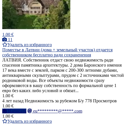
1.00 €
11
Удалить из избранного
Поместье в Латвии (дома + земельный участок) отдается
собственником бесплатно ради сохраненения
ЛАТВИЯ. Собственник отдаст свою недвижимость ради
спасения памятника архитектуры. 2 дома Баронского имения
17 века вместе с землей, парком с 200-300 летними дубами,
антикварными скульптурами, прудом с 2 источниками чистой
родниковой воды. Все объекты недвижимости сразу
оформляются в вашу собственность по формальной цене 1
евро без каких либо условий и обязат...
1.00 €
4 лет назад
Недвижимость за рубежом
Б/у
778 Просмотров
1.00 €
Написать
eu*********@*****.com
1.00 €
Удалить из избранного