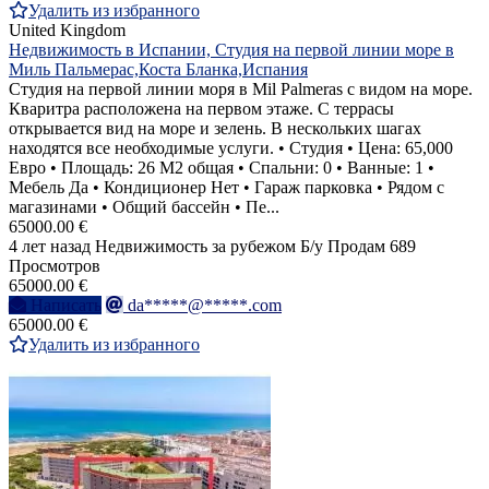
Удалить из избранного
United Kingdom
Недвижимость в Испании, Студия на первой линии море в
Миль Пальмерас,Коста Бланка,Испания
Студия на первой линии моря в Mil Palmeras с видом на море.
Кваритра расположена на первом этаже. С террасы
открывается вид на море и зелень. В нескольких шагах
находятся все необходимые услуги. • Студия • Цена: 65,000
Евро • Площадь: 26 M2 общая • Спальни: 0 • Ванные: 1 •
Мебель Да • Кондиционер Нет • Гараж парковка • Рядом с
магазинами • Общий бассейн • Пе...
65000.00 €
4 лет назад
Недвижимость за рубежом
Б/у
Продам
689
Просмотров
65000.00 €
Написать
da*****@*****.com
65000.00 €
Удалить из избранного