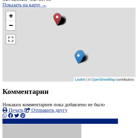
Показать на карте →
+
−
Leaflet
| ©
OpenStreetMap
contributors
Комментарии
Никаких комментариев пока добавлено не было
Печать
Отправить другу
+4191980xxxx
ab*****@******n.ch
Написать