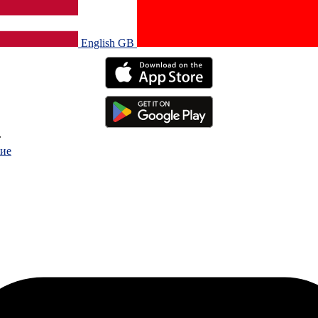
English GB‎
.
ие