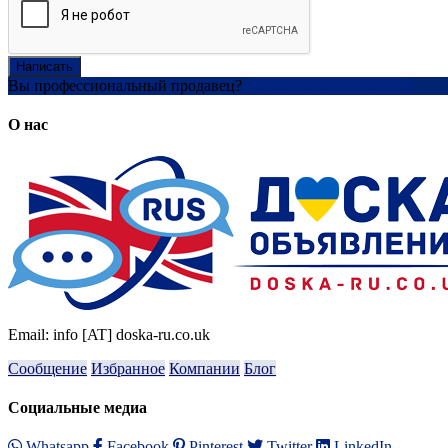
Написать
Вы профессиональный продавец?
Создать учетную запись
О нас
Email: info [AT] doska-ru.co.uk
Сообщение
Избранное
Компании
Блог
Социальные медиа
Whatsapp
Facebook
Pinterest
Twitter
LinkedIn