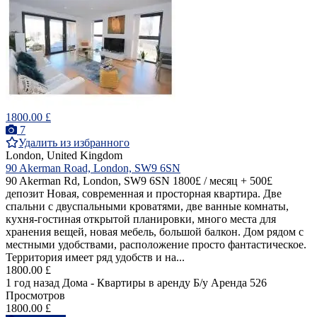
1800.00 £
7
Удалить из избранного
London, United Kingdom
90 Akerman Road, London, SW9 6SN
90 Akerman Rd, London, SW9 6SN 1800£ / месяц + 500£
депозит Новая, современная и просторная квартира. Две
спальни с двуспальными кроватями, две ванные комнаты,
кухня-гостиная открытой планировки, много места для
хранения вещей, новая мебель, большой балкон. Дом рядом с
местными удобствами, расположение просто фантастическое.
Территория имеет ряд удобств и на...
1800.00 £
1 год назад
Дома - Квартиры в аренду
Б/у
Аренда
526
Просмотров
1800.00 £