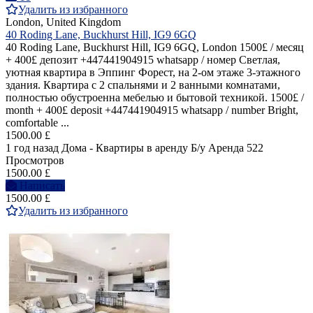
Удалить из избранного
London, United Kingdom
40 Roding Lane, Buckhurst Hill, IG9 6GQ
40 Roding Lane, Buckhurst Hill, IG9 6GQ, London 1500£ / месяц
+ 400£ депозит +447441904915 whatsapp / номер Светлая,
уютная квартира в Эппинг Форест, на 2-ом этаже 3-этажного
здания. Квартира с 2 спальнями и 2 ванными комнатами,
полностью обустроенна мебелью и бытовой техникой. 1500£ /
month + 400£ deposit +447441904915 whatsapp / number Bright,
comfortable ...
1500.00 £
1 год назад
Дома - Квартиры в аренду
Б/у
Аренда
522
Просмотров
1500.00 £
Написать
1500.00 £
Удалить из избранного