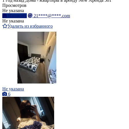
1 год назад
Дома - Квартиры в аренду
New
Аренда
501
Просмотров
Не указана
Написать
21****@****.com
Не указана
Удалить из избранного
Не указана
6