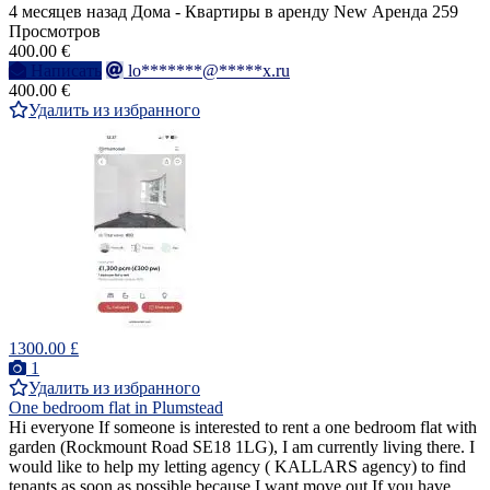
4 месяцев назад
Дома - Квартиры в аренду
New
Аренда
259
Просмотров
400.00 €
Написать
lo*******@*****x.ru
400.00 €
Удалить из избранного
1300.00 £
1
Удалить из избранного
One bedroom flat in Plumstead
Hi everyone If someone is interested to rent a one bedroom flat with
garden (Rockmount Road SE18 1LG), I am currently living there. I
would like to help my letting agency ( KALLARS agency) to find
tenants as soon as possible because I want move out.If you have