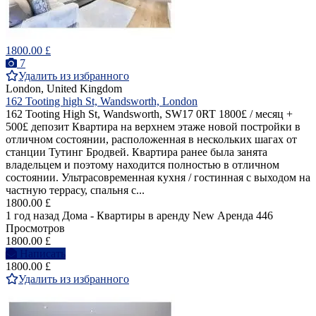
1800.00 £
7
Удалить из избранного
London, United Kingdom
162 Tooting high St, Wandsworth, London
162 Tooting High St, Wandsworth, SW17 0RT 1800£ / месяц +
500£ депозит Квартира на верхнем этаже новой постройки в
отличном состоянии, расположенная в нескольких шагах от
станции Тутинг Бродвей. Квартира ранее была занята
владельцем и поэтому находится полностью в отличном
состоянии. Ультрасовременная кухня / гостинная с выходом на
частную террасу, спальня с...
1800.00 £
1 год назад
Дома - Квартиры в аренду
New
Аренда
446
Просмотров
1800.00 £
Написать
1800.00 £
Удалить из избранного