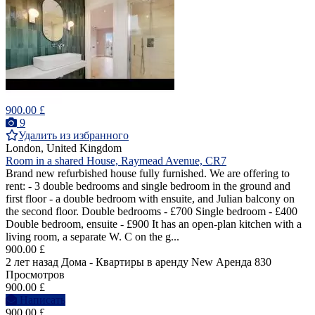
900.00 £
9
Удалить из избранного
London, United Kingdom
Room in a shared House, Raymead Avenue, CR7
Brand new refurbished house fully furnished. We are offering to
rent: - 3 double bedrooms and single bedroom in the ground and
first floor - a double bedroom with ensuite, and Julian balcony on
the second floor. Double bedrooms - £700 Single bedroom - £400
Double bedroom, ensuite - £900 It has an open-plan kitchen with a
living room, a separate W. C on the g...
900.00 £
2 лет назад
Дома - Квартиры в аренду
New
Аренда
830
Просмотров
900.00 £
Написать
900.00 £