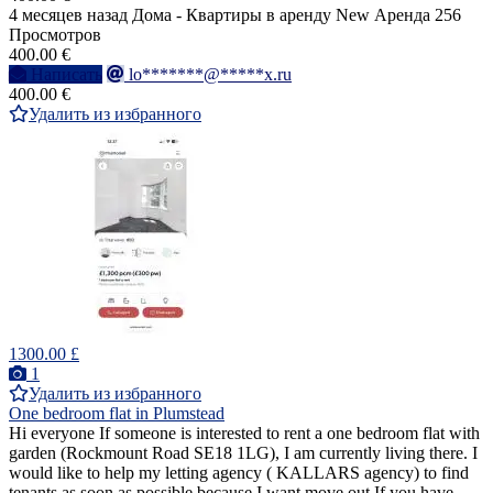
4 месяцев назад
Дома - Квартиры в аренду
New
Аренда
256
Просмотров
400.00 €
Написать
lo*******@*****x.ru
400.00 €
Удалить из избранного
1300.00 £
1
Удалить из избранного
One bedroom flat in Plumstead
Hi everyone If someone is interested to rent a one bedroom flat with
garden (Rockmount Road SE18 1LG), I am currently living there. I
would like to help my letting agency ( KALLARS agency) to find
tenants as soon as possible because I want move out.If you have