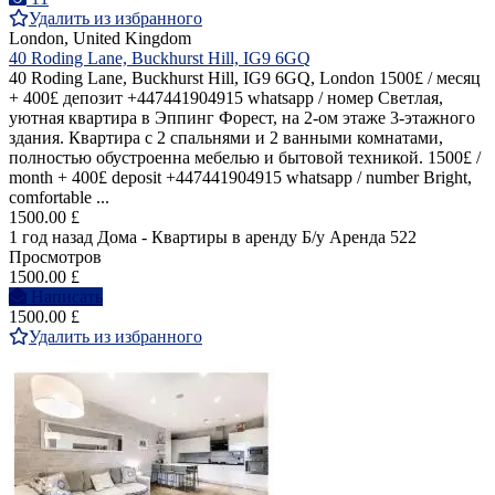
Удалить из избранного
London, United Kingdom
40 Roding Lane, Buckhurst Hill, IG9 6GQ
40 Roding Lane, Buckhurst Hill, IG9 6GQ, London 1500£ / месяц
+ 400£ депозит +447441904915 whatsapp / номер Светлая,
уютная квартира в Эппинг Форест, на 2-ом этаже 3-этажного
здания. Квартира с 2 спальнями и 2 ванными комнатами,
полностью обустроенна мебелью и бытовой техникой. 1500£ /
month + 400£ deposit +447441904915 whatsapp / number Bright,
comfortable ...
1500.00 £
1 год назад
Дома - Квартиры в аренду
Б/у
Аренда
522
Просмотров
1500.00 £
Написать
1500.00 £
Удалить из избранного