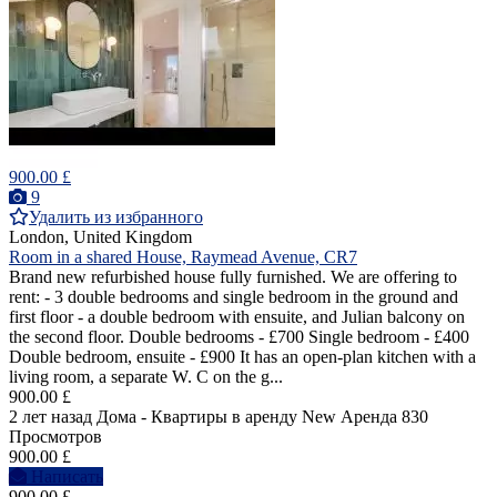
900.00 £
9
Удалить из избранного
London, United Kingdom
Room in a shared House, Raymead Avenue, CR7
Brand new refurbished house fully furnished. We are offering to
rent: - 3 double bedrooms and single bedroom in the ground and
first floor - a double bedroom with ensuite, and Julian balcony on
the second floor. Double bedrooms - £700 Single bedroom - £400
Double bedroom, ensuite - £900 It has an open-plan kitchen with a
living room, a separate W. C on the g...
900.00 £
2 лет назад
Дома - Квартиры в аренду
New
Аренда
830
Просмотров
900.00 £
Написать
900.00 £