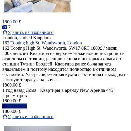
1800.00 £
7
Удалить из избранного
London, United Kingdom
162 Tooting high St, Wandsworth, London
162 Tooting High St, Wandsworth, SW17 0RT 1800£ / месяц +
500£ депозит Квартира на верхнем этаже новой постройки в
отличном состоянии, расположенная в нескольких шагах от
станции Тутинг Бродвей. Квартира ранее была занята
владельцем и поэтому находится полностью в отличном
состоянии. Ультрасовременная кухня / гостинная с выходом на
частную террасу, спальня с...
1800.00 £
1 год назад
Дома - Квартиры в аренду
New
Аренда
445
Просмотров
1800.00 £
Написать
1800.00 £
Удалить из избранного