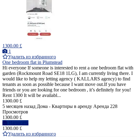
1300.00 £
1
Удалить из избранного
One bedroom flat in Plumstead
Hi everyone If someone is interested to rent a one bedroom flat with
garden (Rockmount Road SE18 1LG), I am currently living there. I
would like to help my letting agency ( KALLARS agency) to find
tenants as soon as possible because I want move out.If you have
friends or you are looking for one bedroom , it’s definitely for you!
Rent 1300 It will be availabl...
1300.00 £
5 месяцев назад
Дома - Квартиры в аренду
Аренда
228
Просмотров
1300.00 £
Написать
1300.00 £
Удалить из избранного