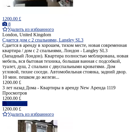
1200.00 £
8
Удалить из избранного
London, United Kingdom
Сдается дом с 2 спальнями, Langley SL3
Сдается в аренду в хорошем, тихом месте, новая современная
квартира / дом с 2 спальнями, Лондон - Langley SL3
(Западный Лондон). Квартира полностью меблирована, новая
мебель, вся бытовая техника, большая ванная с подсобкой,
туалет, душ, 2 спальни с двуспальными кроватями. Дом
угловой, тихие соседи. Автомобильная стоянка, задний двор.
10 мин. пешком до железн...
1200.00 £
3 лет назад
Дома - Квартиры в аренду
New
Аренда
1119
Просмотров
1200.00 £
Написать
1200.00 £
Удалить из избранного