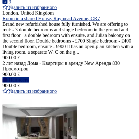
9
Удалить из избранного
London, United Kingdom
Room in a shared House, Raymead Avenue, CR7
Brand new refurbished house fully furnished. We are offering to
rent: - 3 double bedrooms and single bedroom in the ground and
first floor - a double bedroom with ensuite, and Julian balcony on
the second floor. Double bedrooms - £700 Single bedroom - £400
Double bedroom, ensuite - £900 It has an open-plan kitchen with a
living room, a separate W. C on the g...
900.00 £
2 лет назад
Дома - Квартиры в аренду
New
Аренда
830
Просмотров
900.00 £
Написать
900.00 £
Удалить из избранного