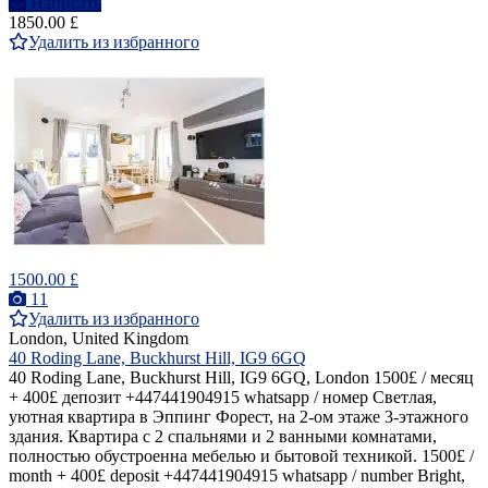
Написать
1850.00 £
Удалить из избранного
1500.00 £
11
Удалить из избранного
London, United Kingdom
40 Roding Lane, Buckhurst Hill, IG9 6GQ
40 Roding Lane, Buckhurst Hill, IG9 6GQ, London 1500£ / месяц
+ 400£ депозит +447441904915 whatsapp / номер Светлая,
уютная квартира в Эппинг Форест, на 2-ом этаже 3-этажного
здания. Квартира с 2 спальнями и 2 ванными комнатами,
полностью обустроенна мебелью и бытовой техникой. 1500£ /
month + 400£ deposit +447441904915 whatsapp / number Bright,