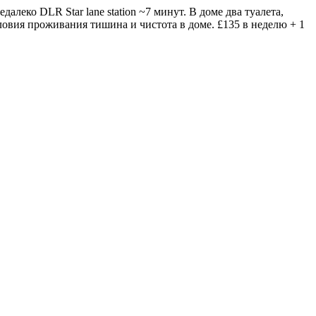
леко DLR Star lane station ~7 минут. В доме два туалета,
ловия проживания тишина и чистота в доме. £135 в неделю + 1