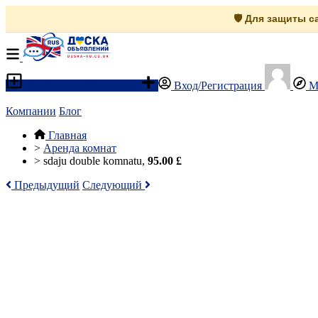
🛡️ Для защиты 
Разместить объявление
Вход/Регистрация
М
Компании
Блог
Главная
>
Аренда комнат
>
sdaju double komnatu,
95.00 £
Предыдущий
Следующий