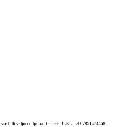
vse billi vkljuceni!gorod Leicester!LE1...tel-07851474468