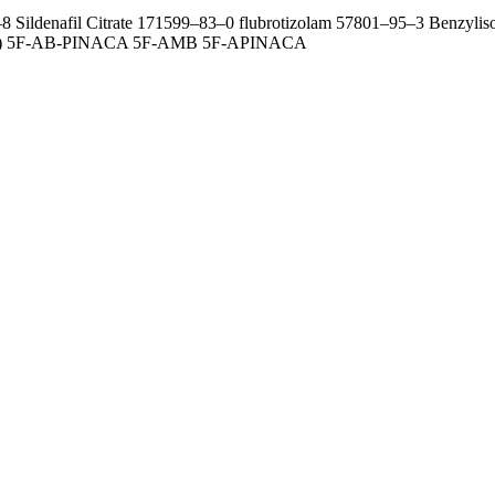
 Sildenafil Citrate 171599–83–0 flubrotizolam 57801–95–3 Benzylis
Ta) 5F-AB-PINACA 5F-AMB 5F-APINACA