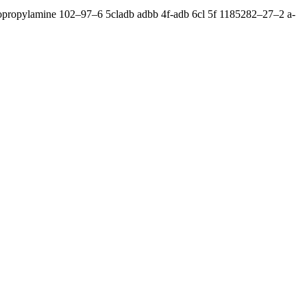
opropylamine 102–97–6 5cladb adbb 4f-adb 6cl 5f 1185282–27–2 a-