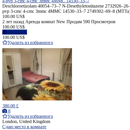
a-pvp 3-cmc 4-cmc 3mmc 4MMC 14530–33–7
Deschloroetizolam 40054–73–7 N-Desethyletonitazene 2732926–26–8
pvp 3-cmc 4-cmc 3mmc 4MMC 14530–33–7 2749302–69–8 (MT
100.00 US$
2 лет назад
Аренда комнат
New
Продам
590 Просмотров
100.00 US$
Написать
100.00 US$
Удалить из избранного
380.00 £
8
Удалить из избранного
London, United Kingdom
Сдаю место в комнате