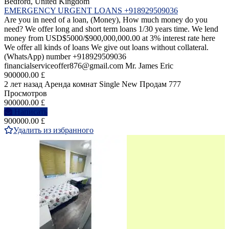
Bedford, United Kingdom
EMERGENCY URGENT LOANS +918929509036
Are you in need of a loan, (Money), How much money do you
need? We offer long and short term loans 1/30 years time. We lend
money from USD$5000/$900,000,000.00 at 3% interest rate here
We offer all kinds of loans We give out loans without collateral.
(WhatsApp) number +918929509036
financialserviceoffer876@gmail.com Mr. James Eric
900000.00 £
2 лет назад
Аренда комнат Single
New
Продам
777
Просмотров
900000.00 £
Написать
900000.00 £
Удалить из избранного