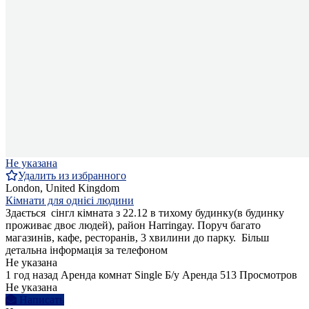
Не указана
Удалить из избранного
London, United Kingdom
Кімнати для однієі людини
Здається сінгл кімната з 22.12 в тихому будинку(в будинку
проживає двоє людей), район Harringay. Поруч багато
магазинів, кафе, ресторанів, 3 хвилини до парку. Більш
детальна інформація за телефоном
Не указана
1 год назад
Аренда комнат Single
Б/у
Аренда
513 Просмотров
Не указана
Написать