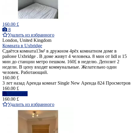
160.00 £
8
Удалить из избранного
London, United Kingdom
Комната в Uxbridge
Сдаётся комната13м² в дружном 4рёх комнатном доме в
районе Uxbridge . В доме живут 4 человека. 8 мин от lidl и 15
мин до станции метро пешком. 160£ в неделю. Депозит 2
недели. В цену входят коммунальные. Желательно один
человек. Работающий.
160.00 £
3 лет назад
Аренда комнат Single
New
Аренда
824 Просмотров
160.00 £
Написать
160.00 £
Удалить из избранного