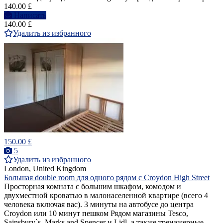
140.00 £
Написать
140.00 £
Удалить из избранного
150.00 £
5
Удалить из избранного
London, United Kingdom
Большая double room для одного рядом с Croydon High Street
Просторная комната с большим шкафом, комодом и
двухместной кроватью в малонаселенной квартире (всего 4
человека включая вас). 3 минуты на автобусе до центра
Croydon или 10 минут пешком Рядом магазины Tesco,
Sainsbury`s, Marks and Spencer и Lidl, а также тренажерные