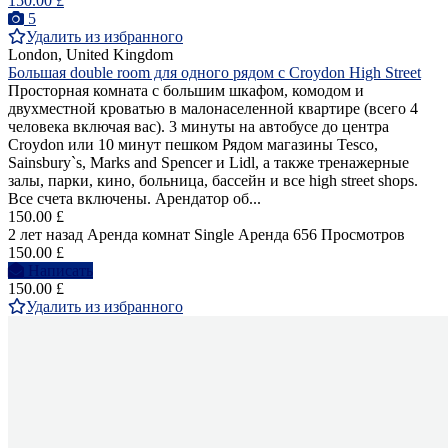
150.00 £
5
Удалить из избранного
London, United Kingdom
Большая double room для одного рядом с Croydon High Street
Просторная комната с большим шкафом, комодом и
двухместной кроватью в малонаселенной квартире (всего 4
человека включая вас). 3 минуты на автобусе до центра
Croydon или 10 минут пешком Рядом магазины Tesco,
Sainsbury`s, Marks and Spencer и Lidl, а также тренажерные
залы, парки, кино, больница, бассейн и все high street shops.
Все счета включены. Арендатор об...
150.00 £
2 лет назад
Аренда комнат Single
Аренда
656 Просмотров
150.00 £
Написать
150.00 £
Удалить из избранного