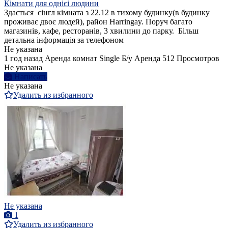
Кімнати для однієі людини
Здається сінгл кімната з 22.12 в тихому будинку(в будинку
проживає двоє людей), район Harringay. Поруч багато
магазинів, кафе, ресторанів, 3 хвилини до парку. Більш
детальна інформація за телефоном
Не указана
1 год назад
Аренда комнат Single
Б/у
Аренда
512 Просмотров
Не указана
Написать
Не указана
Удалить из избранного
Не указана
1
Удалить из избранного