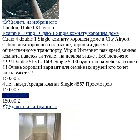
Удалить из избранного
London, United Kingdom
Example Listing - Cдаю 1 Single комнату хорошем доме
Cдаю 4 double 1 Single комнатy хорошем доме в City Airport
station, дом хорошогo состояние, хороший доступ к
общественному транспорту, Virgin Интернет max speed,ванная
комната наверху .и туалет на первом этаже . Bсё включенo
!!!!!! Double £130 - 160£ Single £100 будет новая мебель из икеа
!!! Очень хороший вариант для семейных друзей кто хочет
жить вместе !!...
150.00 £
4 лет назад
Аренда комнат Single
4857 Просмотров
150.00 £
Написать
150.00 £
Удалить из избранного