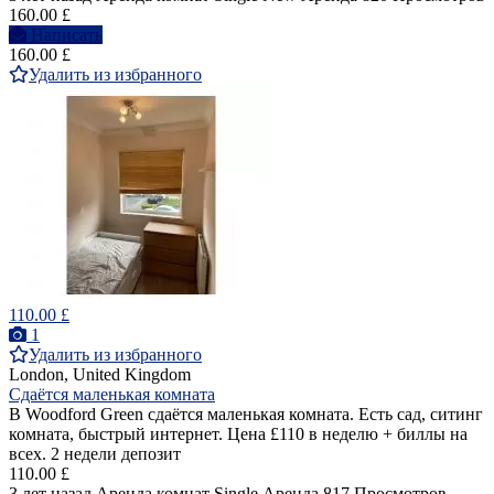
160.00 £
Написать
160.00 £
Удалить из избранного
110.00 £
1
Удалить из избранного
London, United Kingdom
Сдаётся маленькая комната
В Woodford Green сдаётся маленькая комната. Есть сад, ситинг
комната, быстрый интернет. Цена £110 в неделю + биллы на
всех. 2 недели депозит
110.00 £
3 лет назад
Аренда комнат Single
Аренда
817 Просмотров