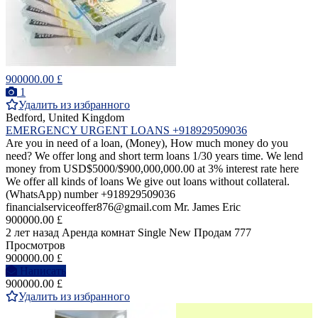
900000.00 £
1
Удалить из избранного
Bedford, United Kingdom
EMERGENCY URGENT LOANS +918929509036
Are you in need of a loan, (Money), How much money do you
need? We offer long and short term loans 1/30 years time. We lend
money from USD$5000/$900,000,000.00 at 3% interest rate here
We offer all kinds of loans We give out loans without collateral.
(WhatsApp) number +918929509036
financialserviceoffer876@gmail.com Mr. James Eric
900000.00 £
2 лет назад
Аренда комнат Single
New
Продам
777
Просмотров
900000.00 £
Написать
900000.00 £
Удалить из избранного