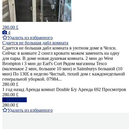
280.00 £
4
Удалить из избранного
Сдается не большая дабл комната
Сдается не большая дабл комната в уютном доме в Челси.
Сейчас в комнате 2 сингл кровати можем заменить на одну
для пары. В доме новая душевая комната. 2 мин до West
Brompton i 3 мин до Earl's Cort Рядом магазины Tesco
(маленькое 2 мин, большое 10 мин) и Sainsburys большой (10
мин) По 130£ в неделю Чистый, тихий дом с каждонедельной
генеральной уборкой. 07984...
280.00 £
1 год назад
Аренда комнат Double
Б/у
Аренда
692 Просмотров
280.00 £
Написать
280.00 £
Удалить из избранного