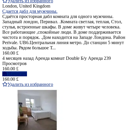
Удалить из избранного
London, United Kingdom
Сдается дабл для мужчины.
Cдаётся просторная дабл комната для одного мужчины.
Западный лондон, Перивал. .Комната светлая, теплая, Стол,
стулья, встроенные шкафы. В доме живут четыре человека.
Все работающие ,спокойные люди. В доме поддерживается
чистота и порядок. .Дом находится на Западе Лондона. Район
Perivale. UB6.Центральная линия метро. До станции 5 минут
ходьбы. Рядом большое Т...
160.00 £
4 месяцев назад
Аренда комнат Double
Б/у
Аренда
239
Просмотров
160.00 £
Написать
160.00 £
Удалить из избранного