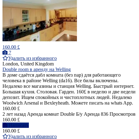
160.00 £
7
Удалить из избранного
London, United Kingdom
Double room в аренду на Welling
В доме сдаётся дабл комната (без пар) для работающего
человека в районе Welling (da16). Все билы включены.
Недалеко все магазины и станция Welling. Быстрый интернет.
Большая кухня. Столовая. Гарден. 160£ в неделю и две недели
депозит. Ищем спокойных и чистоплотных людей. Недалеко
Woolwich Arsenal и Bexleyheath. Можете писать на whats App.
160.00 £
2 лет назад
Аренда комнат Double
Б/у
Аренда
836 Просмотров
160.00 £
Написать
160.00 £
Удалить из избранного