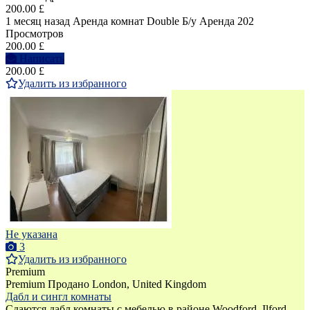
200.00 £
1 месяц назад
Аренда комнат Double
Б/у
Аренда
202
Просмотров
200.00 £
Написать
200.00 £
Удалить из избранного
Не указана
3
Удалить из избранного
Premium
Premium
Продано
London, United Kingdom
Дабл и сингл комнаты
Сдаются дабл комнаты с мебелью в районе Woodford, Ilford,