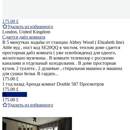
175.00 £
Удалить из избранного
London, United Kingdom
Сдается дабл комната
В 5 минутках ходьбы от станции Abbey Wood ( Elizabeth line)
Аббе вуд , пост код SE20QQ в чистом, теплом доме сдается
просторная дабл комната ( уже освобождена) для одного,
желательно мужчины . В комнате телевизор с русскими
каналами и отдельный холодильник . В доме просторная
кухня, 2 туалета , 2 душевые , стиральная машина и машина
для сушки белья. В гарден...
175.00 £
1 год назад
Аренда комнат Double
587 Просмотров
175.00 £
Написать
175.00 £
Удалить из избранного