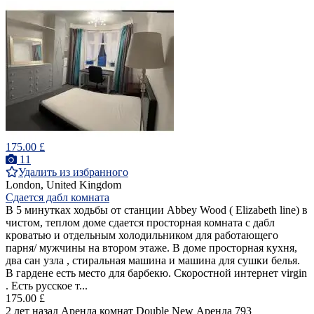
175.00 £
11
Удалить из избранного
London, United Kingdom
Сдается дабл комната
В 5 минутках ходьбы от станции Abbey Wood ( Elizabeth line) в
чистом, теплом доме сдается просторная комната с дабл
кроватью и отдельным холодильником для работающего
парня/ мужчины на втором этаже. В доме просторная кухня,
два сан узла , стиральная машина и машина для сушки белья.
В гардене есть место для барбекю. Скоростной интернет virgin
. Есть русское т...
175.00 £
2 лет назад
Аренда комнат Double
New
Аренда
793