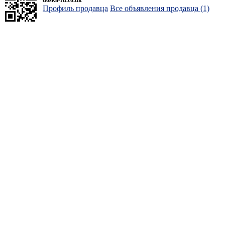
doska-ru.co.uk
Профиль продавца
Все объявления продавца (1)