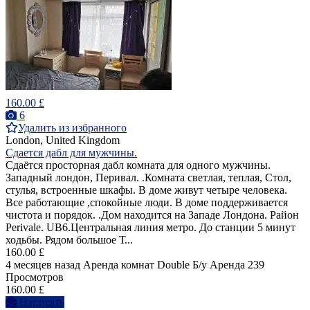
160.00 £
6
Удалить из избранного
London, United Kingdom
Сдается дабл для мужчины.
Cдаётся просторная дабл комната для одного мужчины.
Западный лондон, Перивал. .Комната светлая, теплая, Стол,
стулья, встроенные шкафы. В доме живут четыре человека.
Все работающие ,спокойные люди. В доме поддерживается
чистота и порядок. .Дом находится на Западе Лондона. Район
Perivale. UB6.Центральная линия метро. До станции 5 минут
ходьбы. Рядом большое Т...
160.00 £
4 месяцев назад
Аренда комнат Double
Б/у
Аренда
239
Просмотров
160.00 £
Написать