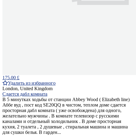
175.00 £
Удалить из избранного
London, United Kingdom
Сдается дабл комната
В 5 минутках ходьбы от станции Abbey Wood ( Elizabeth line)
Аббе вуд , пост код SE20QQ в чистом, теплом доме сдается
просторная дабл комната ( уже освобождена) для одного,
желательно мужчины . В комнате телевизор с русскими
каналами и отдельный холодильник . В доме просторная
кухня, 2 туалета , 2 душевые , стиральная машина и машина
для сушки белья. В гарден...