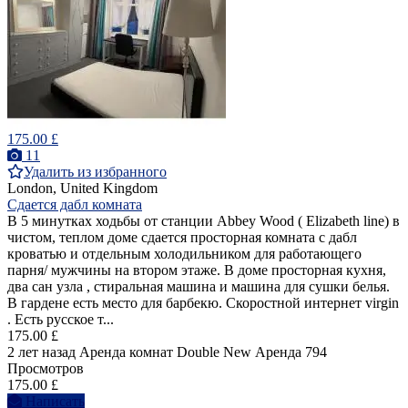
175.00 £
11
Удалить из избранного
London, United Kingdom
Сдается дабл комната
В 5 минутках ходьбы от станции Abbey Wood ( Elizabeth line) в
чистом, теплом доме сдается просторная комната с дабл
кроватью и отдельным холодильником для работающего
парня/ мужчины на втором этаже. В доме просторная кухня,
два сан узла , стиральная машина и машина для сушки белья.
В гардене есть место для барбекю. Скоростной интернет virgin
. Есть русское т...
175.00 £
2 лет назад
Аренда комнат Double
New
Аренда
794
Просмотров
175.00 £
Написать