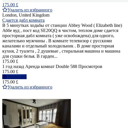
175.00 £
Удалить из избранного
London, United Kingdom
Сдается дабл комната
В 5 минутках ходьбы от станции Abbey Wood ( Elizabeth line)
Аббе вуд , пост код SE20QQ в чистом, теплом доме сдается
просторная дабл комната ( уже освобождена) для одного,
желательно мужчины . В комнате телевизор с русскими
каналами и отдельный холодильник . В доме просторная
кухня, 2 туалета , 2 душевые , стиральная машина и машина
для сушки белья. В гарден...
175.00 £
1 год назад
Аренда комнат Double
588 Просмотров
175.00 £
Написать
175.00 £
Удалить из избранного