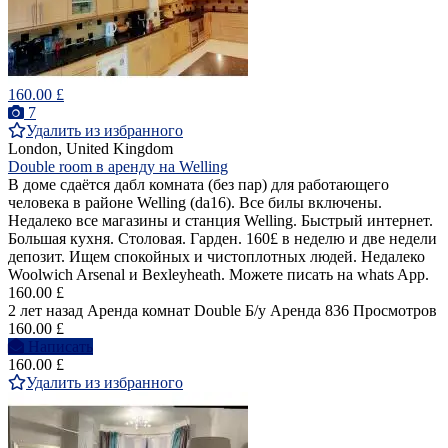
160.00 £
7
Удалить из избранного
London, United Kingdom
Double room в аренду на Welling
В доме сдаётся дабл комната (без пар) для работающего
человека в районе Welling (da16). Все билы включены.
Недалеко все магазины и станция Welling. Быстрый интернет.
Большая кухня. Столовая. Гарден. 160£ в неделю и две недели
депозит. Ищем спокойных и чистоплотных людей. Недалеко
Woolwich Arsenal и Bexleyheath. Можете писать на whats App.
160.00 £
2 лет назад
Аренда комнат Double
Б/у
Аренда
836 Просмотров
160.00 £
Написать
160.00 £
Удалить из избранного