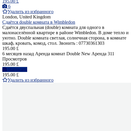
195.00 £
6
Удалить из избранного
London, United Kingdom
Сдаётся double комната в Wimbledon
Сдаётся двуспальная (double) комнатa для одного в
малонаселённой квартире в районе Wimbledon. В доме тепло и
уютно. Double комната светлая, солнечная сторона, в комнате
шкаф, кровать, комод, стол. Звонить : 07730361303
195.00 £
6 месяцев назад
Аренда комнат Double
New
Аренда
311
Просмотров
195.00 £
Написать
195.00 £
Удалить из избранного