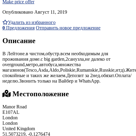
Make price offer
Опубликовано Август 11, 2019
Удалить из избранного
0
Предложения
Отправить новое предложение
Описание
В Лейтоне.в чистом,обустр.всем необходимым для
проживания доме.с big garden,2санузла,не далеко от
overground,метро,автобуса,множества
магазинов(Tesco,Asda,Aldo,Poliskie,Rumanskie,Russkie,итд).Жит
спокойные и таких же желаем.Депозит за 2нед.обязат.Оплата/
неделю.Звонить только на Вайбер и WhatsApp.
Местоположение
Manor Road
E107AL
London
London
United Kingdom
51.5073219, -0.1276474