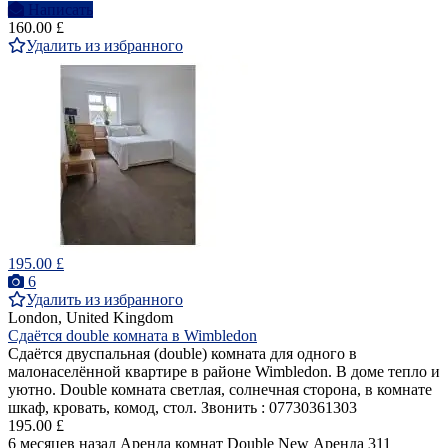
Написать
160.00 £
Удалить из избранного
195.00 £
6
Удалить из избранного
London, United Kingdom
Сдаётся double комната в Wimbledon
Сдаётся двуспальная (double) комнатa для одного в
малонаселённой квартире в районе Wimbledon. В доме тепло и
уютно. Double комната светлая, солнечная сторона, в комнате
шкаф, кровать, комод, стол. Звонить : 07730361303
195.00 £
6 месяцев назад
Аренда комнат Double
New
Аренда
311