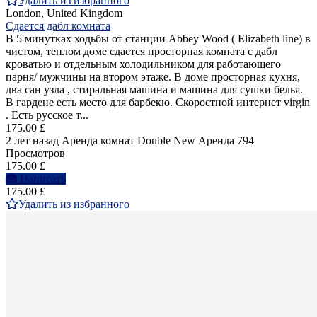
Удалить из избранного
London, United Kingdom
Сдается дабл комната
В 5 минутках ходьбы от станции Abbey Wood ( Elizabeth line) в
чистом, теплом доме сдается просторная комната с дабл
кроватью и отдельным холодильником для работающего
парня/ мужчины на втором этаже. В доме просторная кухня,
два сан узла , стиральная машина и машина для сушки белья.
В гардене есть место для барбекю. Скоростной интернет virgin
. Есть русское т...
175.00 £
2 лет назад
Аренда комнат Double
New
Аренда
794
Просмотров
175.00 £
Написать
175.00 £
Удалить из избранного