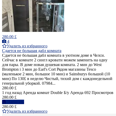
280.00 £
4
Удалить из избранного
Сдается не большая дабл комната
Сдается не большая дабл комната в уютном доме в Челси.
Сейчас в комнате 2 сингл кровати можем заменить на одну
для пары. В доме новая душевая комната. 2 мин до West
Brompton i 3 мин до Earl's Cort Рядом магазины Tesco
(маленькое 2 мин, большое 10 мин) и Sainsburys большой (10
мин) По 130£ в неделю Чистый, тихий дом с каждонедельной
генеральной уборкой. 07984...
280.00 £
1 год назад
Аренда комнат Double
Б/у
Аренда
692 Просмотров
280.00 £
Написать
280.00 £
Удалить из избранного