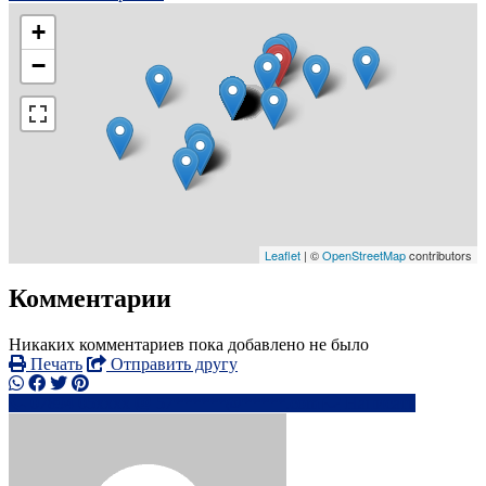
+
−
Leaflet
| ©
OpenStreetMap
contributors
Комментарии
Никаких комментариев пока добавлено не было
Печать
Отправить другу
07894 05xxxx
57******@*****.com
Написать