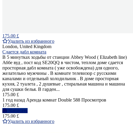
175.00 £
Удалить из избранного
London, United Kingdom
Сдается дабл комната
В 5 минутках ходьбы от станции Abbey Wood ( Elizabeth line)
Аббе вуд , пост код SE20QQ в чистом, теплом доме сдается
просторная дабл комната ( уже освобождена) для одного,
желательно мужчины . В комнате телевизор с русскими
каналами и отдельный холодильник . В доме просторная
кухня, 2 туалета , 2 душевые , стиральная машина и машина
для сушки белья. В гарден...
175.00 £
1 год назад
Аренда комнат Double
588 Просмотров
175.00 £
Написать
175.00 £
Удалить из избранного