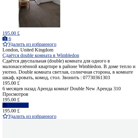
195.00 £
6
Удалить из избранного
London, United Kingdom
Сдаётся double комната в Wimbledon
Сдаётся двуспальная (double) комнатa для одного в
малонаселённой квартире в районе Wimbledon. В доме тепло и
уютно. Double комната светлая, солнечная сторона, в комнате
шкаф, кровать, комод, стол. Звонить : 07730361303
195.00 £
6 месяцев назад
Аренда комнат Double
New
Аренда
310
Просмотров
195.00 £
Написать
195.00 £
Удалить из избранного