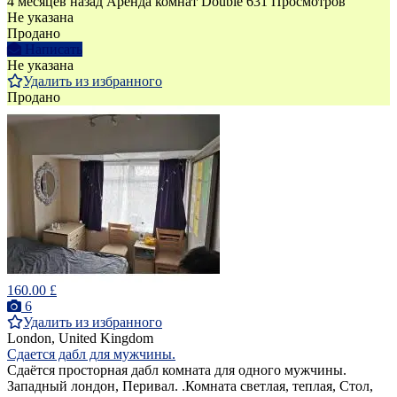
4 месяцев назад
Аренда комнат Double
631 Просмотров
Не указана
Продано
Написать
Не указана
Удалить из избранного
Продано
160.00 £
6
Удалить из избранного
London, United Kingdom
Сдается дабл для мужчины.
Cдаётся просторная дабл комната для одного мужчины.
Западный лондон, Перивал. .Комната светлая, теплая, Стол,