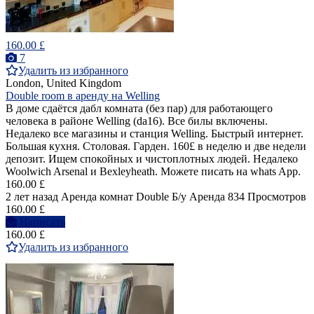
160.00 £
7
Удалить из избранного
London, United Kingdom
Double room в аренду на Welling
В доме сдаётся дабл комната (без пар) для работающего
человека в районе Welling (da16). Все билы включены.
Недалеко все магазины и станция Welling. Быстрый интернет.
Большая кухня. Столовая. Гарден. 160£ в неделю и две недели
депозит. Ищем спокойных и чистоплотных людей. Недалеко
Woolwich Arsenal и Bexleyheath. Можете писать на whats App.
160.00 £
2 лет назад
Аренда комнат Double
Б/у
Аренда
834 Просмотров
160.00 £
Написать
160.00 £
Удалить из избранного