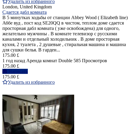
Удалить из избранного
London, United Kingdom
Сдается дабл комната
В 5 минутках ходьбы от станции Abbey Wood ( Elizabeth line)
Аббе вуд , пост код SE20QQ в чистом, теплом доме сдается
просторная дабл комната ( уже освобождена) для одного,
желательно мужчины . В комнате телевизор с русскими
каналами и отдельный холодильник . В доме просторная
кухня, 2 туалета , 2 душевые , стиральная машина и машина
для сушки белья. В гарден...
175.00 £
1 год назад
Аренда комнат Double
585 Просмотров
175.00 £
Написать
175.00 £
Удалить из избранного