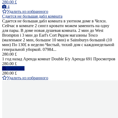
280.00 £
4
Удалить из избранного
Сдается не большая дабл комната
Сдается не большая дабл комната в уютном доме в Челси.
Сейчас в комнате 2 сингл кровати можем заменить на одну
для пары. В доме новая душевая комната. 2 мин до West
Brompton i 3 мин до Earl's Cort Рядом магазины Tesco
(маленькое 2 мин, большое 10 мин) и Sainsburys большой (10
мин) По 130£ в неделю Чистый, тихий дом с каждонедельной
генеральной уборкой. 07984...
280.00 £
1 год назад
Аренда комнат Double
Б/у
Аренда
691 Просмотров
280.00 £
Написать
280.00 £
Удалить из избранного