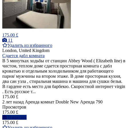
175.00 £
11
Удалить из избранного
London, United Kingdom
Сдается дабл комната
В 5 минутках ходьбы от станции Abbey Wood ( Elizabeth line) в
чистом, теплом доме сдается просторная комната с дабл
кроватью и отдельным холодильником для работающего
парня/ мужчины на втором этаже. В доме просторная кухня,
два сан узла , стиральная машина и машина для сушки белья.
В гардене есть место для барбекю. Скоростной интернет virgin
. Есть русское т...
175.00 £
2 лет назад
Аренда комнат Double
New
Аренда
790
Просмотров
175.00 £
Написать
175.00 £
Удалить из избранного