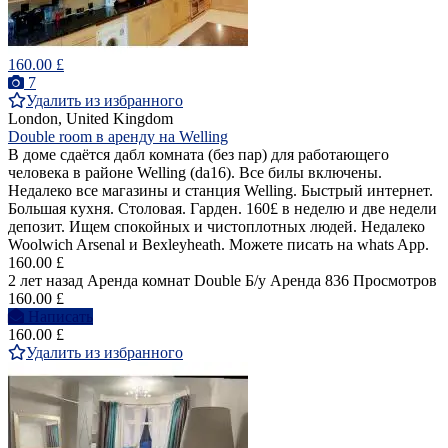
160.00 £
7
Удалить из избранного
London, United Kingdom
Double room в аренду на Welling
В доме сдаётся дабл комната (без пар) для работающего
человека в районе Welling (da16). Все билы включены.
Недалеко все магазины и станция Welling. Быстрый интернет.
Большая кухня. Столовая. Гарден. 160£ в неделю и две недели
депозит. Ищем спокойных и чистоплотных людей. Недалеко
Woolwich Arsenal и Bexleyheath. Можете писать на whats App.
160.00 £
2 лет назад
Аренда комнат Double
Б/у
Аренда
836 Просмотров
160.00 £
Написать
160.00 £
Удалить из избранного