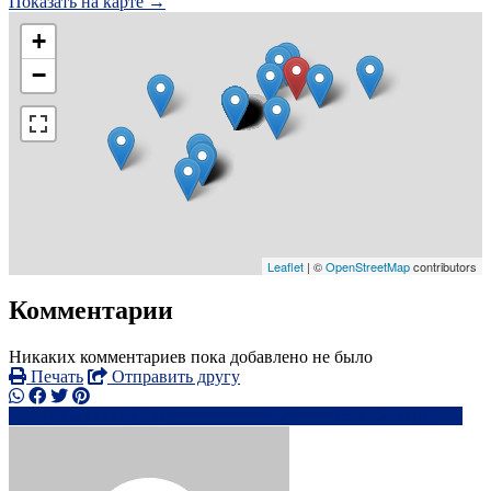
Показать на карте →
+
−
Leaflet
| ©
OpenStreetMap
contributors
Комментарии
Никаких комментариев пока добавлено не было
Печать
Отправить другу
0742521xxxx
el************@*****.com
Написать