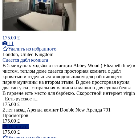
175.00 £
11
Удалить из избранного
London, United Kingdom
Сдается дабл комната
В 5 минутках ходьбы от станции Abbey Wood ( Elizabeth line) в
чистом, теплом доме сдается просторная комната с дабл
кроватью и отдельным холодильником для работающего
парня/ мужчины на втором этаже. В доме просторная кухня,
два сан узла , стиральная машина и машина для сушки белья.
В гардене есть место для барбекю. Скоростной интернет virgin
. Есть русское т...
175.00 £
2 лет назад
Аренда комнат Double
New
Аренда
791
Просмотров
175.00 £
Написать
175.00 £
Удалить из избранного