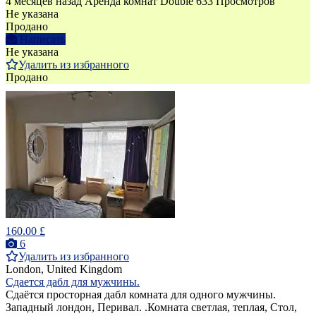
4 месяцев назад
Аренда комнат Double
633 Просмотров
Не указана
Продано
Написать
Не указана
Удалить из избранного
Продано
160.00 £
6
Удалить из избранного
London, United Kingdom
Сдается дабл для мужчины.
Cдаётся просторная дабл комната для одного мужчины.
Западный лондон, Перивал. .Комната светлая, теплая, Стол,