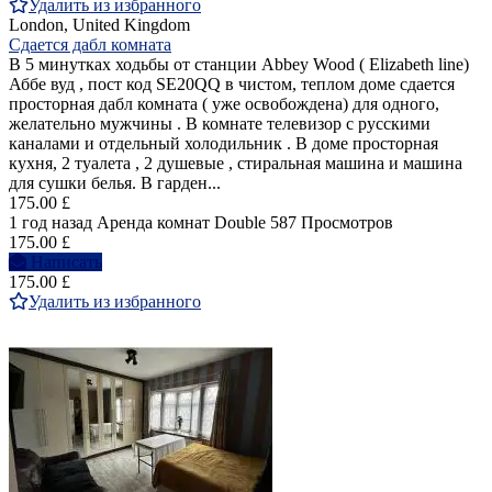
Удалить из избранного
London, United Kingdom
Сдается дабл комната
В 5 минутках ходьбы от станции Abbey Wood ( Elizabeth line)
Аббе вуд , пост код SE20QQ в чистом, теплом доме сдается
просторная дабл комната ( уже освобождена) для одного,
желательно мужчины . В комнате телевизор с русскими
каналами и отдельный холодильник . В доме просторная
кухня, 2 туалета , 2 душевые , стиральная машина и машина
для сушки белья. В гарден...
175.00 £
1 год назад
Аренда комнат Double
587 Просмотров
175.00 £
Написать
175.00 £
Удалить из избранного