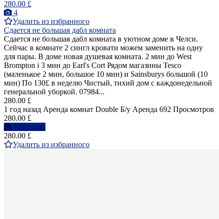
280.00 £
4
Удалить из избранного
Сдается не большая дабл комната
Сдается не большая дабл комната в уютном доме в Челси.
Сейчас в комнате 2 сингл кровати можем заменить на одну
для пары. В доме новая душевая комната. 2 мин до West
Brompton i 3 мин до Earl's Cort Рядом магазины Tesco
(маленькое 2 мин, большое 10 мин) и Sainsburys большой (10
мин) По 130£ в неделю Чистый, тихий дом с каждонедельной
генеральной уборкой. 07984...
280.00 £
1 год назад
Аренда комнат Double
Б/у
Аренда
692 Просмотров
280.00 £
Написать
280.00 £
Удалить из избранного