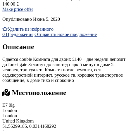
140.00 £
Make price offer
Опубликовано Июнь 5, 2020
Удалить из избранного
0
Предложения
Отправить новое предложение
Описание
Сдаётся double Комната для двоих £140 + две недели депозит
до forest gate 8тминут до ванстед парк 5 минут в доме 5
человек, три туалета Комната после ремонта, есть
сад,скоростной интернет, русское тв, хорошее транспортное
сообщение, в доме тихо и спокойно
Местоположение
E7 0lg
London
London
United Kingdom
51.55299185, 0.0314168292