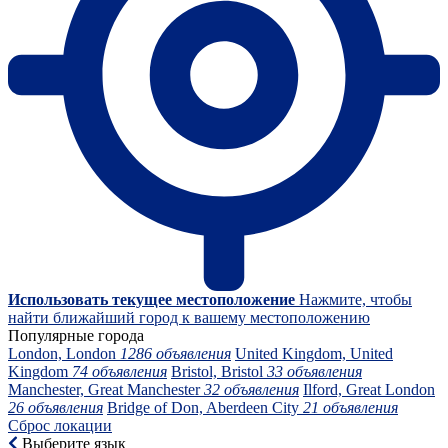
Использовать текущее местоположение
Нажмите, чтобы
найти ближайший город к вашему местоположению
Популярные города
London, London
1286 объявления
United Kingdom, United
Kingdom
74 объявления
Bristol, Bristol
33 объявления
Manchester, Great Manchester
32 объявления
Ilford, Great London
26 объявления
Bridge of Don, Aberdeen City
21 объявления
Сброс локации
Выберите язык