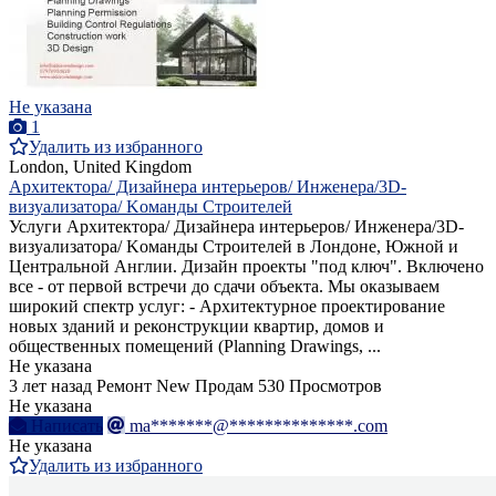
Не указана
1
Удалить из избранного
London, United Kingdom
Aрхитектора/ Дизайнера интерьеров/ Инженера/3D-
визуализатора/ Kоманды Строителей
Услуги Aрхитектора/ Дизайнера интерьеров/ Инженера/3D-
визуализатора/ Kоманды Строителей в Лондоне, Южной и
Центральной Англии. Дизайн проекты "под ключ". Включено
все - от первой встречи до сдачи объекта. Мы оказываем
широкий спектр услуг: - Архитектурное проектирование
новых зданий и реконструкции квартир, домов и
общественных помещений (Planning Drawings, ...
Не указана
3 лет назад
Ремонт
New
Продам
530 Просмотров
Не указана
Написать
ma*******@**************.com
Не указана
Удалить из избранного