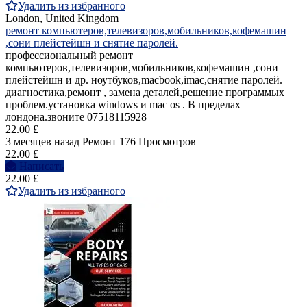
Удалить из избранного
London, United Kingdom
ремонт компьютеров,телевизоров,мобильников,кофемашин
,сони плейстейшн и снятие паролей.
профессиональный ремонт
компьютеров,телевизоров,мобильников,кофемашин ,сони
плейстейшн и др. ноутбуков,macbook,imac,снятие паролей.
диагностика,ремонт , замена деталей,решение программых
проблем.установка windows и mac os . В пределах
лондона.звоните 07518115928
22.00 £
3 месяцев назад
Ремонт
176 Просмотров
22.00 £
Написать
22.00 £
Удалить из избранного