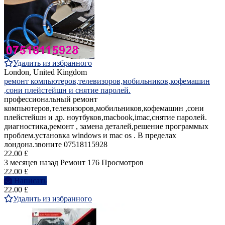
Удалить из избранного
London, United Kingdom
ремонт компьютеров,телевизоров,мобильников,кофемашин
,сони плейстейшн и снятие паролей.
профессиональный ремонт
компьютеров,телевизоров,мобильников,кофемашин ,сони
плейстейшн и др. ноутбуков,macbook,imac,снятие паролей.
диагностика,ремонт , замена деталей,решение программых
проблем.установка windows и mac os . В пределах
лондона.звоните 07518115928
22.00 £
3 месяцев назад
Ремонт
176 Просмотров
22.00 £
Написать
22.00 £
Удалить из избранного