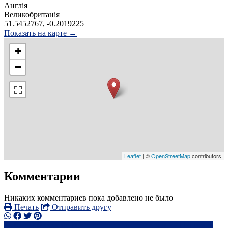
Англія
Великобританія
51.5452767, -0.2019225
Показать на карте →
+
−
Leaflet
| ©
OpenStreetMap
contributors
Комментарии
Никаких комментариев пока добавлено не было
Печать
Отправить другу
0739902xxxx
be***********@*****.com
Написать