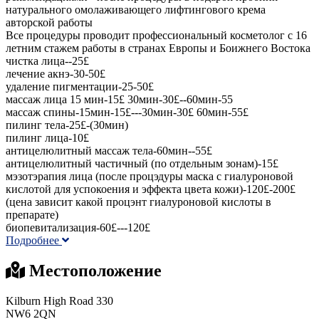
натурального омолаживающего лифтингового крема
авторской работы
Все процедуры проводит профессиональный косметолог с 16
летним стажем работы в странах Европы и Боижнего Востока
чистка лица--25£
лечение акнэ-30-50£
удаление пигментации-25-50£
массаж лица 15 мин-15£ 30мин-30£--60мин-55
массаж спины-15мин-15£---30мин-30£ 60мин-55£
пилинг тела-25£-(30мин)
пилинг лица-10£
антицелюлитный массаж тела-60мин--55£
антицелюлитный частичный (по отдельным зонам)-15£
мэзотэрапия лица (после процэдуры маска с гиалуроновой
кислотой для успокоения и эффекта цвета кожи)-120£-200£
(цена зависит какой процэнт гиалуроновой кислоты в
препарате)
биопевитализация-60£---120£
Подробнее
Местоположение
Kilburn High Road 330
NW6 2QN