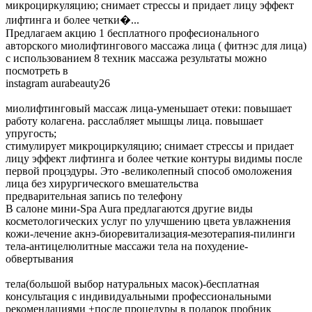
микроциркуляцию; снимает стрессы и придает лицу эффект
лифтинга и более четки�...
Предлагаем акцию 1 бесплатного професионального
авторского миолифтингового массажа лица ( фитнэс для лица)
с использованием 8 техник массажа результаты можно
посмотреть в
instagram aurabeauty26
миолифтинговый массаж лица-уменьшает отеки: повышает
работу колагена. расслабляет мышцы лица. повышает
упругость;
стимулирует микроциркуляцию; снимает стрессы и придает
лицу эффект лифтинга и более четкие контуры видимы после
первой процэдуры. Это -великолепный способ омоложения
лица без хирургического вмешательства
предварительная запись по телефону
В салоне мини-Spa Aura предлагаются другие виды
косметологических услуг по улучшению цвета увлажнения
кожи-лечение акнэ-биоревитализация-мезотерапия-пилинги
тела-антицелюлитные массажи тела на похудение-
обвертывания
тела(большой выбор натуральных масок)-бесплатная
консультация с индивидуальными профессиональными
рекомендациями +после процедуры в подарок пробник