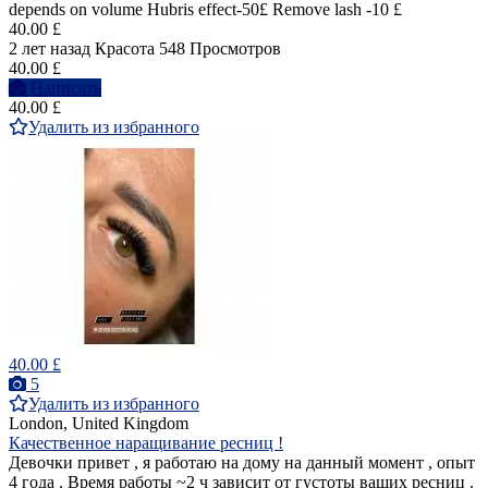
depends on volume Hubris effect-50£ Remove lash -10 £
40.00 £
2 лет назад
Красота
548 Просмотров
40.00 £
Написать
40.00 £
Удалить из избранного
40.00 £
5
Удалить из избранного
London, United Kingdom
Качественное наращивание ресниц !
Девочки привет , я работаю на дому на данный момент , опыт
4 года . Время работы ~2 ч зависит от густоты ваших ресниц .