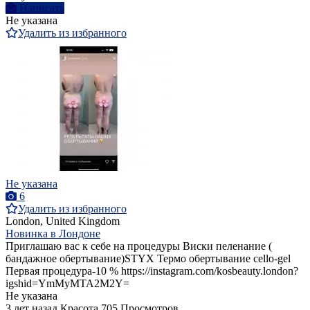
Написать
Не указана
Удалить из избранного
Не указана
6
Удалить из избранного
London, United Kingdom
Новинка в Лондоне
Приглашаю вас к себе на процедуры Виски пеленание (
бандажное обертывание)STYX Термо обертывание cello-gel
Первая процедура-10 % https://instagram.com/kosbeauty.london?
igshid=YmMyMTA2M2Y=
Не указана
3 лет назад
Красота
705 Просмотров