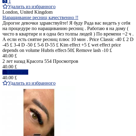
1
Удалить из избранного
London, United Kingdom
Наращивание ресниц качественно !!
Дорогие девочки здравствуйте! Я буду Рада вас видеть у себя
на процедуре по наращиванию ресниц . Работаю я на дому (
чисто в квартире и я одна без толпы людей ) По времени ~2 ч .
А если есть снятие ресниц плюс 10 мин . Price Classic -40 £ 2 D
-45 £ 3-4 D -50 £ 5-6 D-55 £ Kim effect +5 £ wet effect price
depends on volume Hubris effect-50£ Remove lash -10 £
40.00 £
2 лет назад
Красота
554 Просмотров
40.00 £
Написать
40.00 £
Удалить из избранного