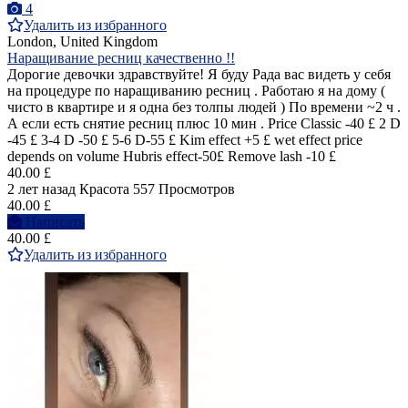
4
Удалить из избранного
London, United Kingdom
Наращивание ресниц качественно !!
Дорогие девочки здравствуйте! Я буду Рада вас видеть у себя
на процедуре по наращиванию ресниц . Работаю я на дому (
чисто в квартире и я одна без толпы людей ) По времени ~2 ч .
А если есть снятие ресниц плюс 10 мин . Price Classic -40 £ 2 D
-45 £ 3-4 D -50 £ 5-6 D-55 £ Kim effect +5 £ wet effect price
depends on volume Hubris effect-50£ Remove lash -10 £
40.00 £
2 лет назад
Красота
557 Просмотров
40.00 £
Написать
40.00 £
Удалить из избранного