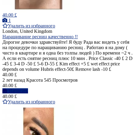
40.00 £
1
Удалить из избранного
London, United Kingdom
Наращивание ресниц качественно !!
Дорогие девочки здравствуйте! Я буду Рада вас видеть у себя
на процедуре по наращиванию ресниц . Работаю я на дому (
чисто в квартире и я одна без толпы людей ) По времени ~2 ч .
А если есть снятие ресниц плюс 10 мин . Price Classic -40 £ 2 D
-45 £ 3-4 D -50 £ 5-6 D-55 £ Kim effect +5 £ wet effect price
depends on volume Hubris effect-50£ Remove lash -10 £
40.00 £
2 лет назад
Красота
545 Просмотров
40.00 £
Написать
40.00 £
Удалить из избранного