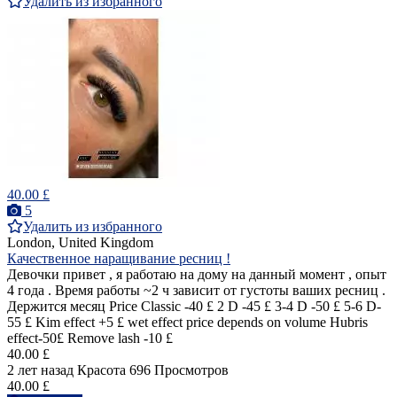
Удалить из избранного
40.00 £
5
Удалить из избранного
London, United Kingdom
Качественное наращивание ресниц !
Девочки привет , я работаю на дому на данный момент , опыт
4 года . Время работы ~2 ч зависит от густоты ваших ресниц .
Держится месяц Price Classic -40 £ 2 D -45 £ 3-4 D -50 £ 5-6 D-
55 £ Kim effect +5 £ wet effect price depends on volume Hubris
effect-50£ Remove lash -10 £
40.00 £
2 лет назад
Красота
696 Просмотров
40.00 £