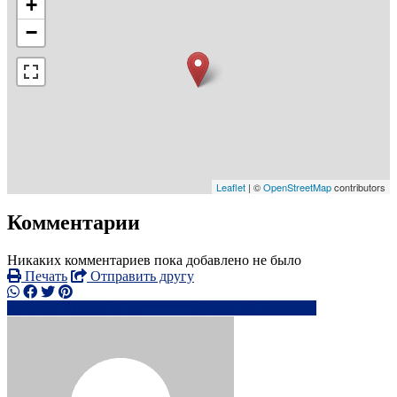
+
−
Leaflet
| ©
OpenStreetMap
contributors
Комментарии
Никаких комментариев пока добавлено не было
Печать
Отправить другу
07407 21xxxx
pi********@*k.ru
Написать