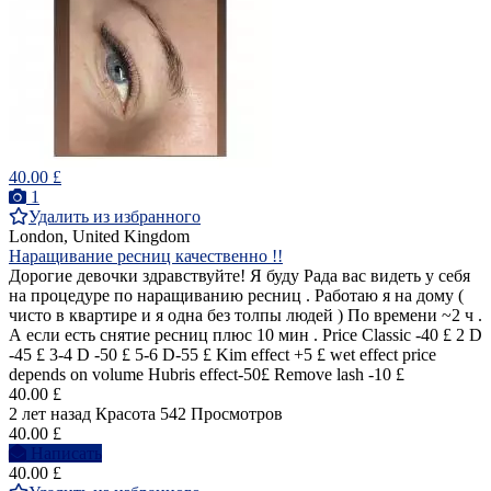
40.00 £
1
Удалить из избранного
London, United Kingdom
Наращивание ресниц качественно !!
Дорогие девочки здравствуйте! Я буду Рада вас видеть у себя
на процедуре по наращиванию ресниц . Работаю я на дому (
чисто в квартире и я одна без толпы людей ) По времени ~2 ч .
А если есть снятие ресниц плюс 10 мин . Price Classic -40 £ 2 D
-45 £ 3-4 D -50 £ 5-6 D-55 £ Kim effect +5 £ wet effect price
depends on volume Hubris effect-50£ Remove lash -10 £
40.00 £
2 лет назад
Красота
542 Просмотров
40.00 £
Написать
40.00 £