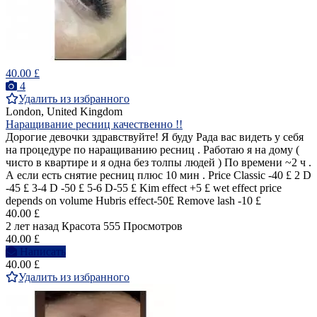
40.00 £
4
Удалить из избранного
London, United Kingdom
Наращивание ресниц качественно !!
Дорогие девочки здравствуйте! Я буду Рада вас видеть у себя
на процедуре по наращиванию ресниц . Работаю я на дому (
чисто в квартире и я одна без толпы людей ) По времени ~2 ч .
А если есть снятие ресниц плюс 10 мин . Price Classic -40 £ 2 D
-45 £ 3-4 D -50 £ 5-6 D-55 £ Kim effect +5 £ wet effect price
depends on volume Hubris effect-50£ Remove lash -10 £
40.00 £
2 лет назад
Красота
555 Просмотров
40.00 £
Написать
40.00 £
Удалить из избранного