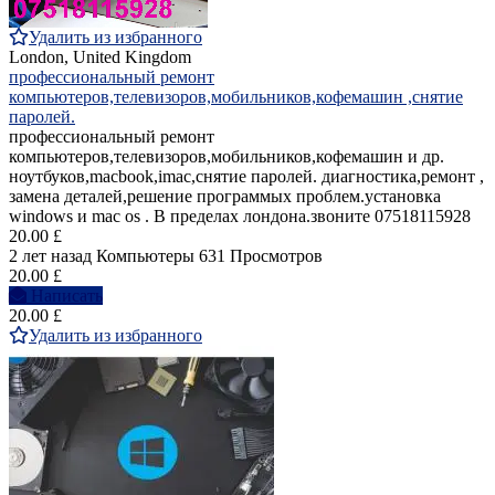
Удалить из избранного
London, United Kingdom
профессиональный ремонт
компьютеров,телевизоров,мобильников,кофемашин ,снятие
паролей.
профессиональный ремонт
компьютеров,телевизоров,мобильников,кофемашин и др.
ноутбуков,macbook,imac,снятие паролей. диагностика,ремонт ,
замена деталей,решение программых проблем.установка
windows и mac os . В пределах лондона.звоните 07518115928
20.00 £
2 лет назад
Компьютеры
631 Просмотров
20.00 £
Написать
20.00 £
Удалить из избранного