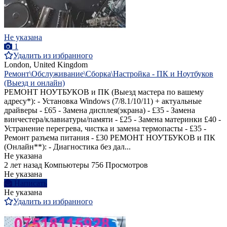
Не указана
1
Удалить из избранного
London, United Kingdom
Ремонт\Обслуживание\Сборка\Настройка - ПК и Ноутбуков
(Выезд и онлайн)
РЕМОНТ НОУТБУКОВ и ПК (Выезд мастера по вашему
адресу*): - Установка Windows (7/8.1/10/11) + актуальные
драйверы - £65 - Замена дисплея(экрана) - £35 - Замена
винчестера/клавиатуры/памяти - £25 - Замена материнки £40 -
Устранение перегрева, чистка и замена термопасты - £35 -
Ремонт разъема питания - £30 РЕМОНТ НОУТБУКОВ и ПК
(Онлайн**): - Диагностика без дал...
Не указана
2 лет назад
Компьютеры
756 Просмотров
Не указана
Написать
Не указана
Удалить из избранного