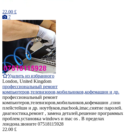
22.00 £
7
Удалить из избранного
London, United Kingdom
профессиональный ремонт
компьютеров,телевизоров,мобильников,кофемашин и др.
профессиональный ремонт
компьютеров,телевизоров,мобильников,кофемашин ,сони
плейстейшн и др. ноутбуков,macbook,imac,снятие паролей.
диагностика,ремонт , замена деталей,решение программых
проблем.установка windows и mac os . В пределах
лондона.звоните 07518115928
22.00 £