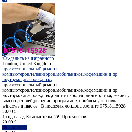
Удалить из избранного
London, United Kingdom
профессиональный ремонт
компьютеров,телевизоров,мобильников,кофемашин и др.
ноутбуков,macbook,imac,
профессиональный ремонт
компьютеров,телевизоров,мобильников,кофемашин и др.
ноутбуков,macbook,imac,снятие паролей. диагностика,ремонт ,
замена деталей,решение программых проблем.установка
windows и mac os . В пределах лондона.звоните 07518115928
20.00 £
1 год назад
Компьютеры
559 Просмотров
20.00 £
Написать