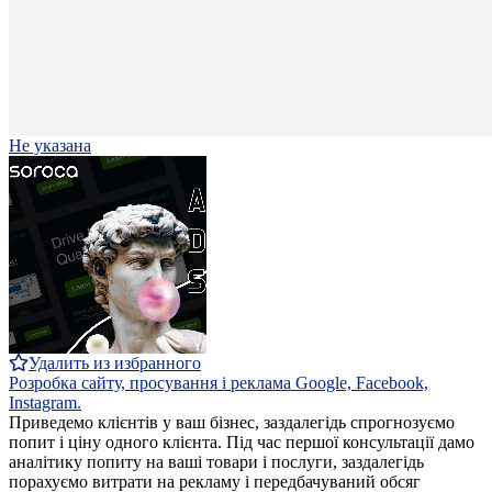
Не указана
Удалить из избранного
Розробка сайту, просування і реклама Google, Facebook,
Instagram.
Приведемо клієнтів у ваш бізнес, заздалегідь спрогнозуємо
попит і ціну одного клієнта. Під час першої консультації дамо
аналітику попиту на ваші товари і послуги, заздалегідь
порахуємо витрати на рекламу і передбачуваний обсяг