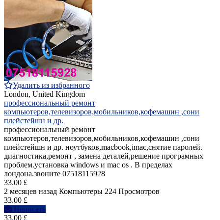
Удалить из избранного
London, United Kingdom
профессиональный ремонт
компьютеров,телевизоров,мобильников,кофемашин ,сони
плейстейшн и др.
профессиональный ремонт
компьютеров,телевизоров,мобильников,кофемашин ,сони
плейстейшн и др. ноутбуков,macbook,imac,снятие паролей.
диагностика,ремонт , замена деталей,решение програмных
проблем.установка windows и mac os . В пределах
лондона.звоните 07518115928
33.00 £
2 месяцев назад
Компьютеры
224 Просмотров
33.00 £
Написать
33.00 £