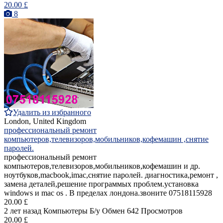
20.00 £
8
Удалить из избранного
London, United Kingdom
профессиональный ремонт
компьютеров,телевизоров,мобильников,кофемашин ,снятие
паролей.
профессиональный ремонт
компьютеров,телевизоров,мобильников,кофемашин и др.
ноутбуков,macbook,imac,снятие паролей. диагностика,ремонт ,
замена деталей,решение программых проблем.установка
windows и mac os . В пределах лондона.звоните 07518115928
20.00 £
2 лет назад
Компьютеры
Б/у
Обмен
642 Просмотров
20.00 £