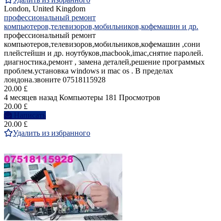
London, United Kingdom
профессиональный ремонт
компьютеров,телевизоров,мобильников,кофемашин и др.
профессиональный ремонт
компьютеров,телевизоров,мобильников,кофемашин ,сони
плейстейшн и др. ноутбуков,macbook,imac,снятие паролей.
диагностика,ремонт , замена деталей,решение программых
проблем.установка windows и mac os . В пределах
лондона.звоните 07518115928
20.00 £
4 месяцев назад
Компьютеры
181 Просмотров
20.00 £
Написать
20.00 £
Удалить из избранного