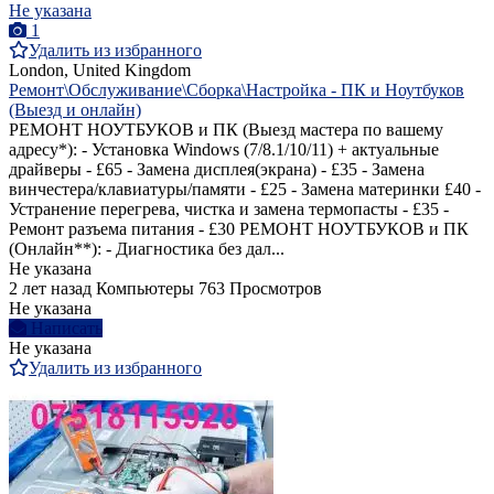
Не указана
1
Удалить из избранного
London, United Kingdom
Ремонт\Обслуживание\Сборка\Настройка - ПК и Ноутбуков
(Выезд и онлайн)
РЕМОНТ НОУТБУКОВ и ПК (Выезд мастера по вашему
адресу*): - Установка Windows (7/8.1/10/11) + актуальные
драйверы - £65 - Замена дисплея(экрана) - £35 - Замена
винчестера/клавиатуры/памяти - £25 - Замена материнки £40 -
Устранение перегрева, чистка и замена термопасты - £35 -
Ремонт разъема питания - £30 РЕМОНТ НОУТБУКОВ и ПК
(Онлайн**): - Диагностика без дал...
Не указана
2 лет назад
Компьютеры
763 Просмотров
Не указана
Написать
Не указана
Удалить из избранного