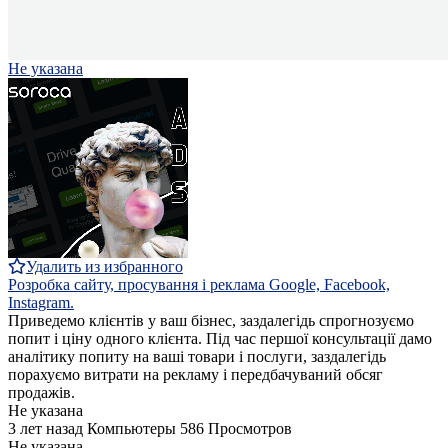
Не указана
Удалить из избранного
Розробка сайту, просування і реклама Google, Facebook,
Instagram.
Приведемо клієнтів у ваш бізнес, заздалегідь спрогнозуємо
попит і ціну одного клієнта. Під час першої консультації дамо
аналітику попиту на ваші товари і послуги, заздалегідь
порахуємо витрати на рекламу і передбачуваний обсяг
продажів.
Не указана
3 лет назад
Компьютеры
586 Просмотров
Не указана