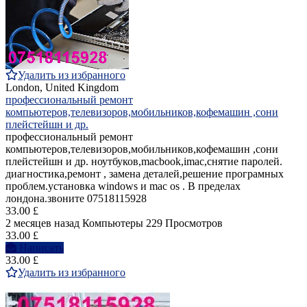
Удалить из избранного
London, United Kingdom
профессиональный ремонт
компьютеров,телевизоров,мобильников,кофемашин ,сони
плейстейшн и др.
профессиональный ремонт
компьютеров,телевизоров,мобильников,кофемашин ,сони
плейстейшн и др. ноутбуков,macbook,imac,снятие паролей.
диагностика,ремонт , замена деталей,решение програмных
проблем.установка windows и mac os . В пределах
лондона.звоните 07518115928
33.00 £
2 месяцев назад
Компьютеры
229 Просмотров
33.00 £
Написать
33.00 £
Удалить из избранного