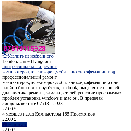
Удалить из избранного
London, United Kingdom
профессиональный ремонт
компьютеров,телевизоров,мобильников,кофемашин и др.
профессиональный ремонт
компьютеров,телевизоров,мобильников,кофемашин ,сони
плейстейшн и др. ноутбуков,macbook,imac,снятие паролей.
диагностика,ремонт , замена деталей,решение программых
проблем.установка windows и mac os . В пределах
лондона.звоните 07518115928
22.00 £
4 месяцев назад
Компьютеры
165 Просмотров
22.00 £
Написать
22.00 £