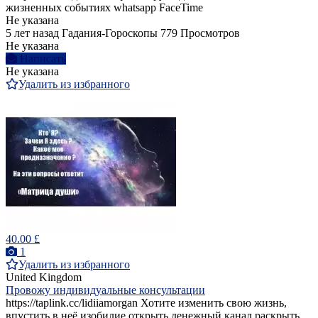
жизненных событиях whatsapp FaceTime
Не указана
5 лет назад
Гадания-Гороскопы
779 Просмотров
Не указана
Написать
Не указана
Удалить из избранного
40.00 £
1
Удалить из избранного
United Kingdom
Провожу индивидуальные консультации
https://taplink.cc/lidiiamorgan Хотите изменить свою жизнь,
впустить в неё изобилие,открыть денежный канал,раскрыть