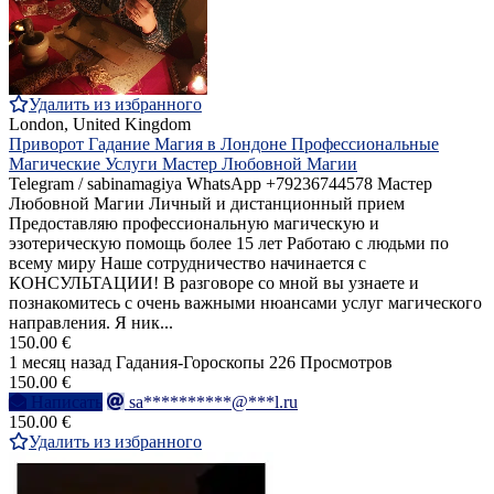
Удалить из избранного
London, United Kingdom
Приворот Гадание Магия в Лондоне Профессиональные
Магические Услуги Мастер Любовной Магии
Telegram / sabinamagiya WhatsApp +79236744578 Мастер
Любовной Магии Личный и дистанционный прием
Предоставляю профессиональную магическую и
эзотерическую помощь более 15 лет Работаю с людьми по
всему миру Наше сотрудничество начинается с
КОНСУЛЬТАЦИИ! В разговоре со мной вы узнаете и
познакомитесь с очень важными нюансами услуг магического
направления. Я ник...
150.00 €
1 месяц назад
Гадания-Гороскопы
226 Просмотров
150.00 €
Написать
sa**********@***l.ru
150.00 €
Удалить из избранного