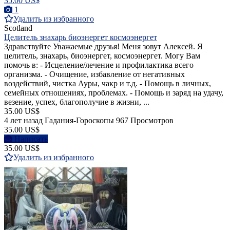
35.00 US$
1
Удалить из избранного
Scotland
Целитель знахарь биоэнергет космоэнергет
Здравствуйте Уважаемые друзья! Меня зовут Алексей. Я
целитель, знахарь, биоэнергет, космоэнергет. Могу Вам
помочь в: - Исцеление/лечение и профилактика всего
организма. - Очищение, избавление от негативных
воздействий, чистка Ауры, чакр и т.д. - Помощь в личных,
семейных отношениях, проблемах. - Помощь и заряд на удачу,
везение, успех, благополучие в жизни, ...
35.00 US$
4 лет назад
Гадания-Гороскопы
967 Просмотров
35.00 US$
Написать
35.00 US$
Удалить из избранного