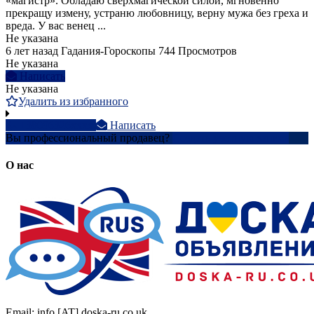
«магистр». Обладаю сверхмагической силой, мгновенно
прекращу измену, устраню любовницу, верну мужа без греха и
вреда. У вас венец ...
Не указана
6 лет назад
Гадания-Гороскопы
744 Просмотров
Не указана
Написать
Не указана
Удалить из избранного
+38096326xxxx
Написать
Вы профессиональный продавец?
Создать учетную запись
О нас
Email: info [AT] doska-ru.co.uk