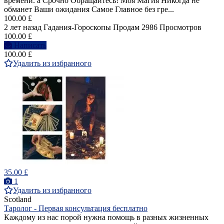
времени. а Срочно Обращайтесь! Моя Магия Никогда не
обманет Ваши ожидания Самое Главное без гре...
100.00 £
2 лет назад
Гадания-Гороскопы
Продам
2986 Просмотров
100.00 £
Написать
100.00 £
Удалить из избранного
35.00 £
1
Удалить из избранного
Scotland
Таролог - Первая консультация бесплатно
Каждому из нас порой нужна помощь в разных жизненных