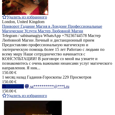
Удалить из избранного
London, United Kingdom
Приворот Гадание Магия в Лондоне Профессиональные
Магические Услуги Мастер Любовной Магии
Telegram / sabinamagiya WhatsApp +79236744578 Мастер
Любовной Магии Личный и дистанционный прием
Предоставляю профессиональную магическую и
эзотерическую помощь более 15 лет Работаю с людьми по
всему миру Наше сотрудничество начинается с
КОНСУЛЬТАЦИИ! В разговоре со мной вы узнаете и
познакомитесь с очень важными нюансами услуг магического
направления. Я ник...
150.00 €
1 месяц назад
Гадания-Гороскопы
229 Просмотров
150.00 €
Написать
sa**********@***l.ru
150.00 €
Удалить из избранного