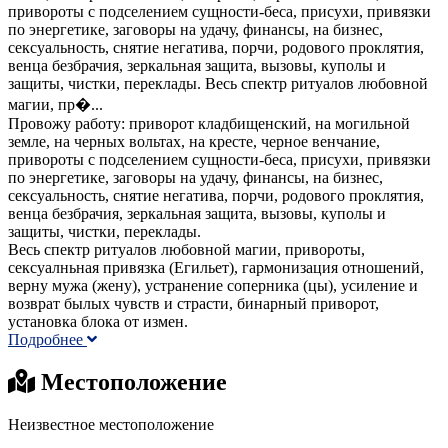
привороты с подселением сущности-беса, присухи, привязки
по энергетике, заговоры на удачу, финансы, на бизнес,
сексуальность, снятие негатива, порчи, родового проклятия,
венца безбрачия, зеркальная защита, вызовы, куполы и
защиты, чистки, переклады. Весь спектр ритуалов любовной
магии, пр�...
Провожу работу: приворот кладбищенский, на могильной
земле, на черных вольтах, на кресте, черное венчание,
привороты с подселением сущности-беса, присухи, привязки
по энергетике, заговоры на удачу, финансы, на бизнес,
сексуальность, снятие негатива, порчи, родового проклятия,
венца безбрачия, зеркальная защита, вызовы, куполы и
защиты, чистки, переклады.
Весь спектр ритуалов любовной магии, привороты,
сексуалньная привязка (Егильет), гармонизация отношений,
верну мужа (жену), устранение соперника (цы), усиление и
возврат былых чувств и страсти, бинарный приворот,
установка блока от измен.
Подробнее
Местоположение
Неизвестное местоположение