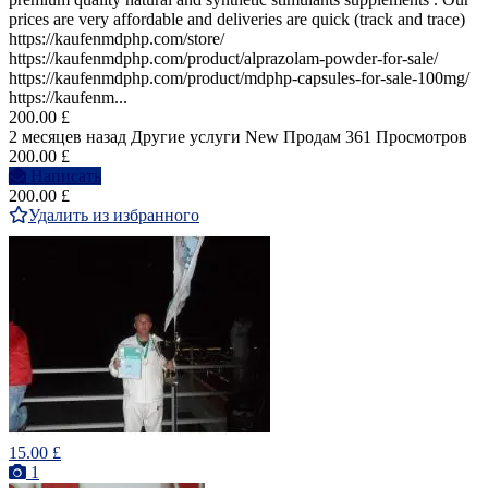
prices are very affordable and deliveries are quick (track and trace)
https://kaufenmdphp.com/store/
https://kaufenmdphp.com/product/alprazolam-powder-for-sale/
https://kaufenmdphp.com/product/mdphp-capsules-for-sale-100mg/
https://kaufenm...
200.00 £
2 месяцев назад
Другие услуги
New
Продам
361 Просмотров
200.00 £
Написать
200.00 £
Удалить из избранного
15.00 £
1