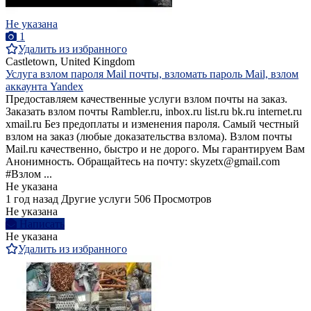
Не указана
1
Удалить из избранного
Castletown, United Kingdom
Услуга взлом пароля Mail почты, взломать пароль Mail, взлом
аккаунта Yandex
Предоставляем качественные услуги взлом почты на заказ.
Заказать взлoм почты Rambler.ru, inbox.ru list.ru bk.ru internet.ru
xmail.ru Без предоплаты и изменения пароля. Самый честный
взлом на заказ (любые доказательства взлома). Bзлом почты
Mail.ru качественно, быстро и не дорого. Мы гарантируем Вам
Анонимность. Обращайтесь на почту: skyzetx@gmail.com
#Взлом ...
Не указана
1 год назад
Другие услуги
506 Просмотров
Не указана
Написать
Не указана
Удалить из избранного