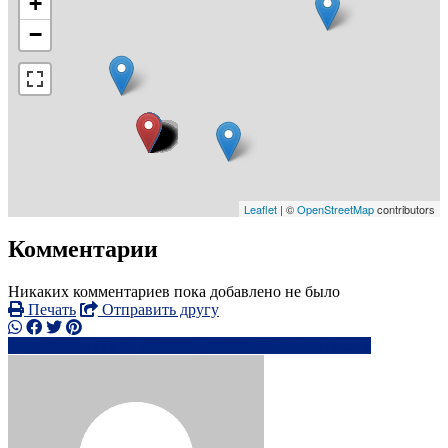
+
−
Leaflet
| ©
OpenStreetMap
contributors
Комментарии
Никаких комментариев пока добавлено не было
Печать
Отправить другу
0208988xxxx
lt******@*****.com
Написать