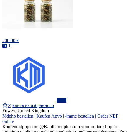
200.00 £
1
ПРО
Удалить из избранного
Fowey, United Kingdom
Mdphp bestellen | Kaufen Apvp | 4mmc bestellen | Order NEP
online
Kaufenmdphp.com @Kaufenmdphp.com your online shop for
premium quality natural and synthetic stimulants supplements . Our