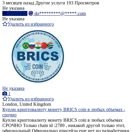
3 месяцев назад
Другие услуги
193 Просмотров
Не указана
Написать
do*********@*****.com
Не указана
Удалить из избранного
Не указана
1
Удалить из избранного
London, United Kingdom
Куплю криптовалюту монету BRICS coin в любых объемах -
срочно
Куплю криптовалюту монету BRICS coin в любых объемах
СРОЧНО Только chain id :2789 , никакой другой только этот,
официальный Официально присейла еще нет но разработчики