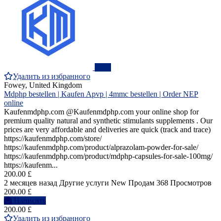
ПРО
Удалить из избранного
Fowey, United Kingdom
Mdphp bestellen | Kaufen Apvp | 4mmc bestellen | Order NEP
online
Kaufenmdphp.com @Kaufenmdphp.com your online shop for
premium quality natural and synthetic stimulants supplements . Our
prices are very affordable and deliveries are quick (track and trace)
https://kaufenmdphp.com/store/
https://kaufenmdphp.com/product/alprazolam-powder-for-sale/
https://kaufenmdphp.com/product/mdphp-capsules-for-sale-100mg/
https://kaufenm...
200.00 £
2 месяцев назад
Другие услуги
New
Продам
368 Просмотров
200.00 £
Написать
200.00 £
Удалить из избранного