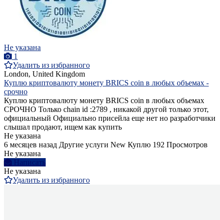
Не указана
1
Удалить из избранного
London, United Kingdom
Куплю криптовалюту монету BRICS coin в любых объемах -
срочно
Куплю криптовалюту монету BRICS coin в любых объемах
СРОЧНО Только chain id :2789 , никакой другой только этот,
официальный Официально присейла еще нет но разработчики
слышал продают, ищем как купить
Не указана
6 месяцев назад
Другие услуги
New
Куплю
192 Просмотров
Не указана
Написать
Не указана
Удалить из избранного